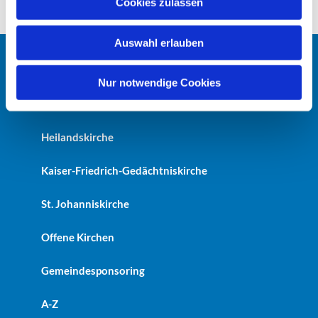
Cookies zulassen
s
w
Auswahl erlauben
a
h
Startseite
l
Nur notwendige Cookies
Erlöserkirche
Heilandskirche
Kaiser-Friedrich-Gedächtniskirche
St. Johanniskirche
Offene Kirchen
Gemeindesponsoring
A-Z