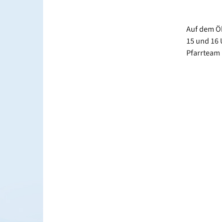
Auf dem Ök
15 und 16 
Pfarrteam 