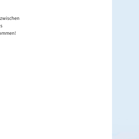
 zwischen
as
lkommen!