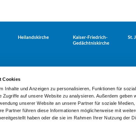
Heilandskirche
Kaiser-Friedrich-
St.
Gedächtniskirche
t Cookies
 Inhalte und Anzeigen zu personalisieren, Funktionen für sozia
e Tiergarten · Alt-Moabit 25, 10559 Berlin
+49303943498
kues


e Zugriffe auf unsere Website zu analysieren. Außerdem geben w
rwendung unserer Website an unsere Partner für soziale Medien
re Partner führen diese Informationen möglicherweise mit weite
Kontaktinformationen
Impressum
ereitgestellt haben oder die sie im Rahmen Ihrer Nutzung der D
Datenschutzerklärung
ChurchDesk-Login