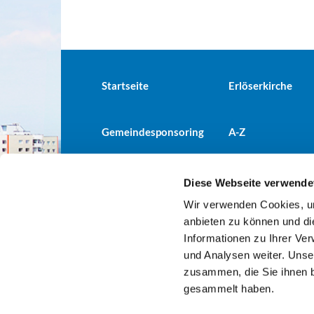
Startseite
Erlöserkirche
Gemeindesponsoring
A-Z
Diese Webseite verwende
Wir verwenden Cookies, um
Evangelische Kirchengemeind

anbieten zu können und di
Informationen zu Ihrer Ve
und Analysen weiter. Unse
zusammen, die Sie ihnen b
gesammelt haben.