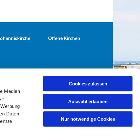
 Johanniskirche
Offene Kirchen
Cookies zulassen
le Medien
terei@ev-gemeinde-tiergarten.de
ir
Auswahl erlauben
, Werbung
ren Daten
Nur notwendige Cookies
ienste