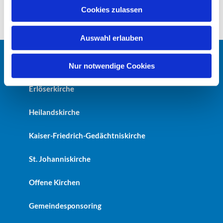
u
Cookies zulassen
s
w
Auswahl erlauben
a
h
l
Startseite
Nur notwendige Cookies
Erlöserkirche
Heilandskirche
Kaiser-Friedrich-Gedächtniskirche
St. Johanniskirche
Offene Kirchen
Gemeindesponsoring