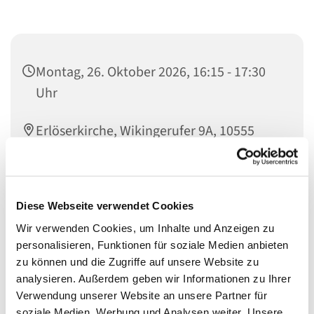
Montag, 26. Oktober 2026, 16:15 - 17:30
Uhr
Erlöserkirche, Wikingerufer 9A, 10555
Berlin
Leitung: Almut Stümke
Diese Webseite verwendet Cookies
Wir verwenden Cookies, um Inhalte und Anzeigen zu
personalisieren, Funktionen für soziale Medien anbieten
zu können und die Zugriffe auf unsere Website zu
analysieren. Außerdem geben wir Informationen zu Ihrer
Der Chor für Kinder der 3. bis 6. Schulklasse probt im
Verwendung unserer Website an unsere Partner für
Gemeindesaal der Erlöserkirche. Wenn du Lust hast
soziale Medien, Werbung und Analysen weiter. Unsere