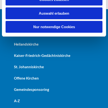
s
w
Auswahl erlauben
a
h
Startseite
l
Nur notwendige Cookies
Erlöserkirche
Heilandskirche
Kaiser-Friedrich-Gedächtniskirche
St. Johanniskirche
Offene Kirchen
Gemeindesponsoring
A-Z