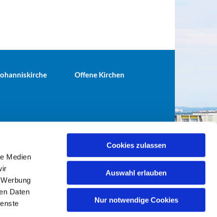
 Johanniskirche
Offene Kirchen
Cookies zulassen
le Medien
terei@ev-gemeinde-tiergarten.de
ir
Auswahl erlauben
, Werbung
ren Daten
Nur notwendige Cookies
ienste