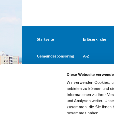
Startseite
Erlöserkirche
Gemeindesponsoring
A-Z
Diese Webseite verwende
Wir verwenden Cookies, um
Evangelische Kirchengemeind

anbieten zu können und di
Informationen zu Ihrer Ve
und Analysen weiter. Unse
zusammen, die Sie ihnen b
gesammelt haben.