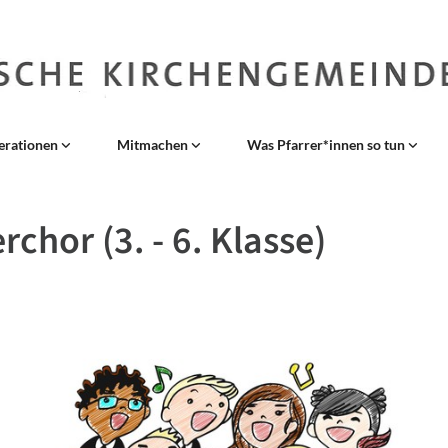
erationen
Mitmachen
Was Pfarrer*innen so tun
rchor (3. - 6. Klasse)