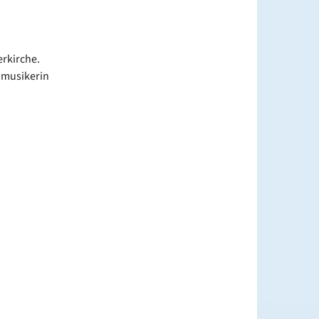
erkirche.
nmusikerin