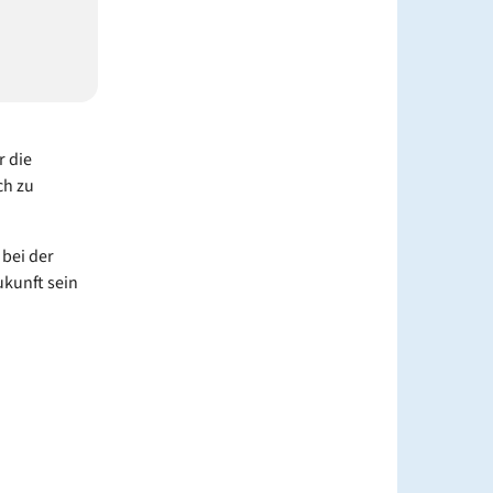
r die
ch zu
 bei der
ukunft sein