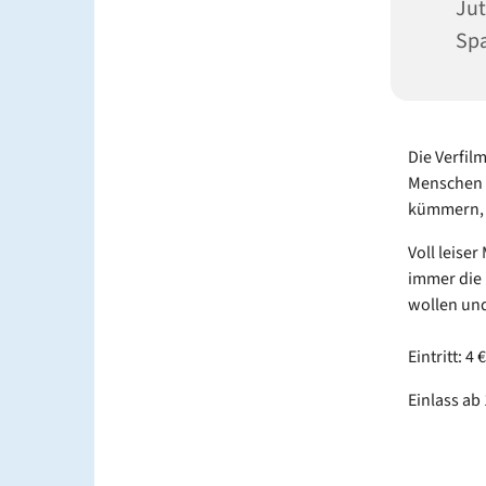
Jut
Sp
Die Verfil
Menschen i
kümmern, 
Voll leiser
immer die 
wollen un
Eintritt: 4 €
Einlass ab