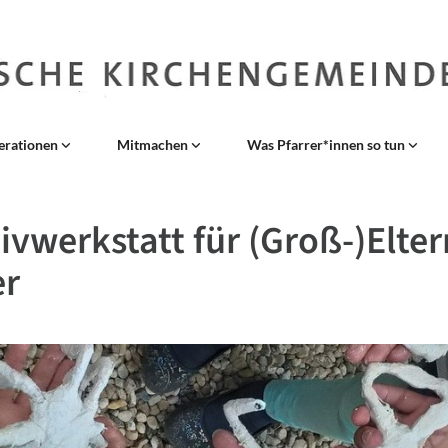
erationen
Mitmachen
Was Pfarrer*innen so tun
ivwerkstatt für (Groß-)Elte
er