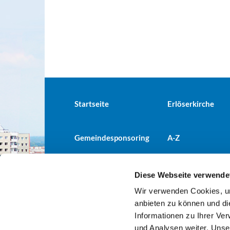
Startseite
Erlöserkirche
Gemeindesponsoring
A-Z
Diese Webseite verwende
Wir verwenden Cookies, um
Evangelische Kirchengemeind

anbieten zu können und di
Informationen zu Ihrer Ve
und Analysen weiter. Unse