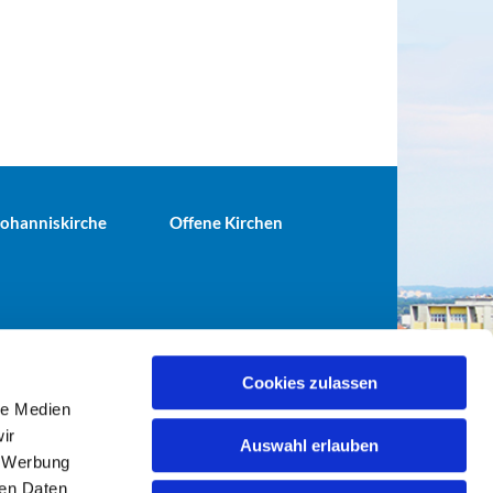
 Johanniskirche
Offene Kirchen
Cookies zulassen
le Medien
terei@ev-gemeinde-tiergarten.de
ir
Auswahl erlauben
, Werbung
ren Daten