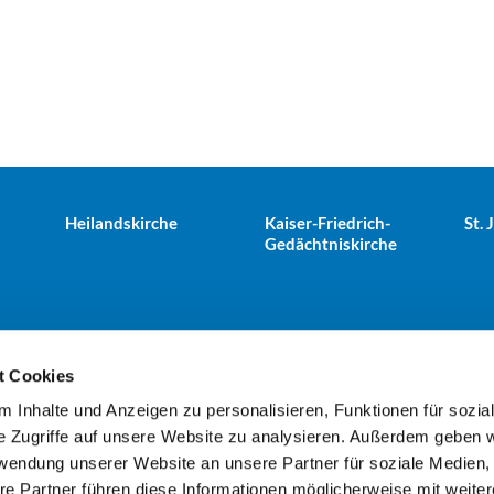
Heilandskirche
Kaiser-Friedrich-
St.
Gedächtniskirche
t Cookies
 Inhalte und Anzeigen zu personalisieren, Funktionen für sozia
e Tiergarten · Alt-Moabit 25, 10559 Berlin
+49303943498
kues


e Zugriffe auf unsere Website zu analysieren. Außerdem geben w
rwendung unserer Website an unsere Partner für soziale Medien
re Partner führen diese Informationen möglicherweise mit weite