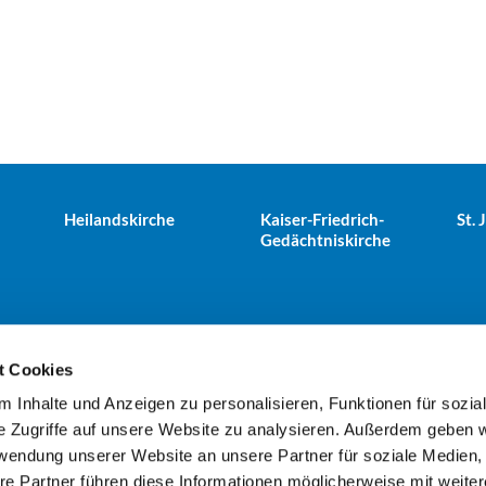
Heilandskirche
Kaiser-Friedrich-
St.
Gedächtniskirche
t Cookies
 Inhalte und Anzeigen zu personalisieren, Funktionen für sozia
e Tiergarten · Alt-Moabit 25, 10559 Berlin
+49303943498
kues


e Zugriffe auf unsere Website zu analysieren. Außerdem geben w
rwendung unserer Website an unsere Partner für soziale Medien
re Partner führen diese Informationen möglicherweise mit weite