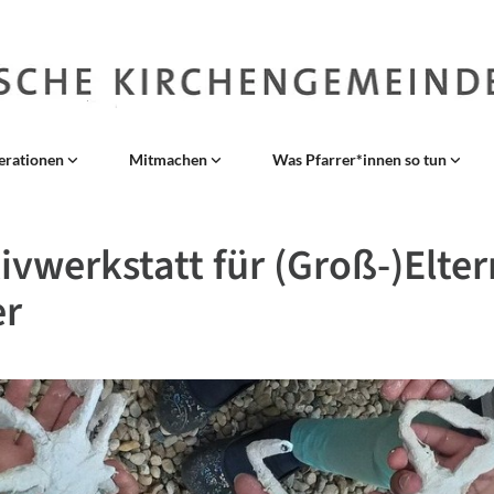
erationen
Mitmachen
Was Pfarrer*innen so tun
ivwerkstatt für (Groß-)Elte
er