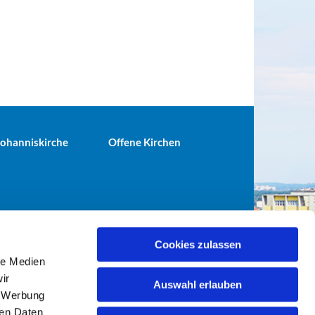
 Johanniskirche
Offene Kirchen
Cookies zulassen
le Medien
terei@ev-gemeinde-tiergarten.de
ir
Auswahl erlauben
, Werbung
ren Daten