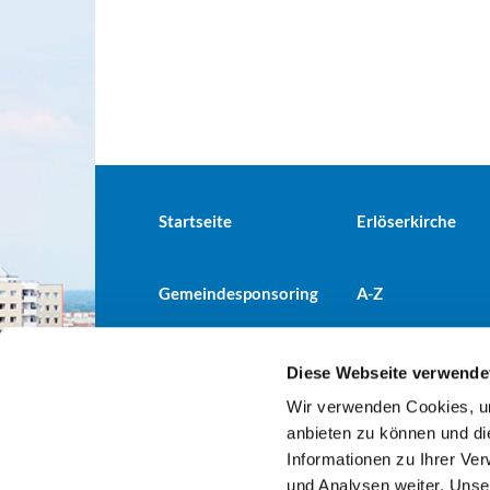
Startseite
Erlöserkirche
Gemeindesponsoring
A-Z
Diese Webseite verwende
Wir verwenden Cookies, um
Evangelische Kirchengemeind

anbieten zu können und di
Informationen zu Ihrer Ve
und Analysen weiter. Unse