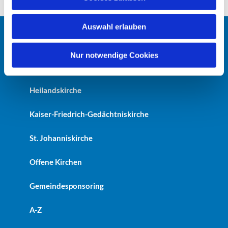
s
w
Auswahl erlauben
a
h
Startseite
l
Nur notwendige Cookies
Erlöserkirche
Heilandskirche
Kaiser-Friedrich-Gedächtniskirche
St. Johanniskirche
Offene Kirchen
Gemeindesponsoring
A-Z