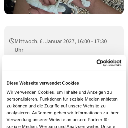
Mittwoch, 6. Januar 2027, 16:00 - 17:30
Uhr
Meerbaumhaus, Siegmunds Hof 20,
10555 Berlin
Diese Webseite verwendet Cookies
Wenke Kletzien-Schmitt, Teodora Buseva
Wir verwenden Cookies, um Inhalte und Anzeigen zu
personalisieren, Funktionen für soziale Medien anbieten
zu können und die Zugriffe auf unsere Website zu
analysieren. Außerdem geben wir Informationen zu Ihrer
Verwendung unserer Website an unsere Partner für
Eltern oder Großeltern und Kinder entdecken gemeinsam
soziale Medien, Werbung und Analysen weiter. Unsere
ihre Fantasie und Kreativität. Es werden viele