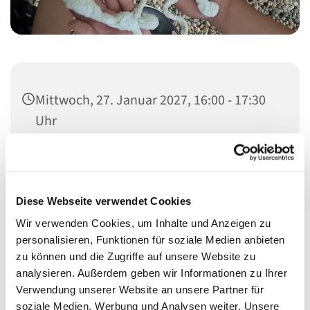
Mittwoch, 27. Januar 2027, 16:00 - 17:30
Uhr
Meerbaumhaus, Siegmunds Hof 20,
10555 Berlin
Diese Webseite verwendet Cookies
Wenke Kletzien-Schmitt, Teodora Buseva
Wir verwenden Cookies, um Inhalte und Anzeigen zu
personalisieren, Funktionen für soziale Medien anbieten
zu können und die Zugriffe auf unsere Website zu
analysieren. Außerdem geben wir Informationen zu Ihrer
Verwendung unserer Website an unsere Partner für
Eltern oder Großeltern und Kinder entdecken gemeinsam
soziale Medien, Werbung und Analysen weiter. Unsere
ihre Fantasie und Kreativität. Es werden viele