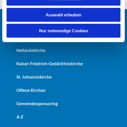
s
w
Auswahl erlauben
a
h
Startseite
l
Nur notwendige Cookies
Erlöserkirche
Heilandskirche
Kaiser-Friedrich-Gedächtniskirche
St. Johanniskirche
Offene Kirchen
Gemeindesponsoring
A-Z