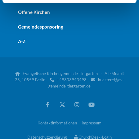
Offene Kirchen
Gemeindesponsoring
A-Z
Evangelische Kirchengemeinde Tiergarten · Alt-Moabit

25, 10559 Berlin
+49303943498
kuesterei@ev-


gemeinde-tiergarten.de
Kontaktinformationen
Impressum
Datenschutzerklärung
ChurchDesk-Login