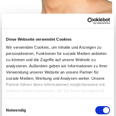
Diese Webseite verwendet Cookies
© T.K.
Wir verwenden Cookies, um Inhalte und Anzeigen zu
personalisieren, Funktionen für soziale Medien anbieten
Kühnhausen MP3 zum Üben
zu können und die Zugriffe auf unsere Website zu
Hier findest Du die Überdateien für die Passion von J. G.
analysieren. Außerdem geben wir Informationen zu Ihrer
Kühnhausen
Verwendung unserer Website an unsere Partner für
soziale Medien, Werbung und Analysen weiter. Unsere
Sopran 1. Teil
Partner führen diese Informationen möglicherweise mit
weiteren Daten zusammen, die Sie ihnen bereitgestellt
Sopran 2. Teil
haben oder die sie im Rahmen Ihrer Nutzung der Dienste
Alt 1. Teil
gesammelt haben.
E
Notwendig
i
Alt 2. Teil