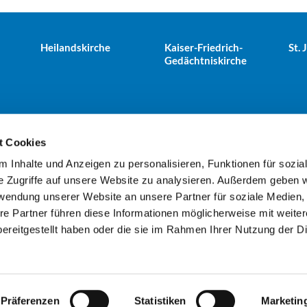
Heilandskirche
Kaiser-Friedrich-
St.
Gedächtniskirche
t Cookies
 Inhalte und Anzeigen zu personalisieren, Funktionen für sozia
e Tiergarten · Alt-Moabit 25, 10559 Berlin
+49303943498
kues


e Zugriffe auf unsere Website zu analysieren. Außerdem geben w
rwendung unserer Website an unsere Partner für soziale Medien
re Partner führen diese Informationen möglicherweise mit weite
Kontaktinformationen
Impressum
ereitgestellt haben oder die sie im Rahmen Ihrer Nutzung der D
Datenschutzerklärung
ChurchDesk-Login
Präferenzen
Statistiken
Marketin