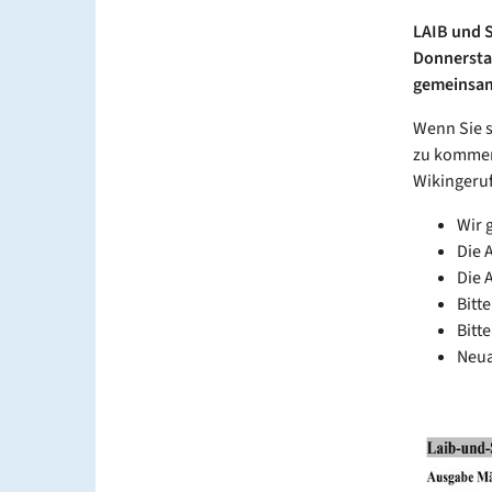
LAIB und S
Donnerstag
gemeinsame
Wenn Sie s
zu kommen
Wikingeruf
Wir 
Die 
Die 
Bitte
Bitt
Neua