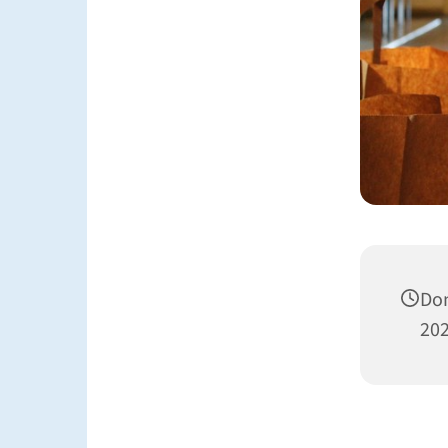
Don
202