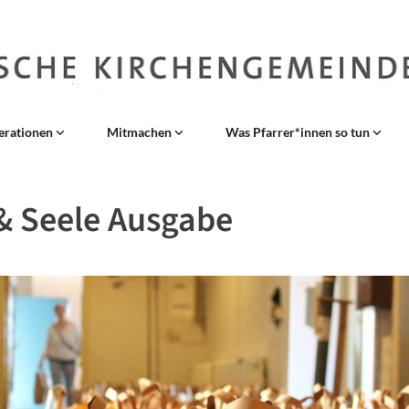
erationen
Mitmachen
Was Pfarrer*innen so tun
& Seele Ausgabe