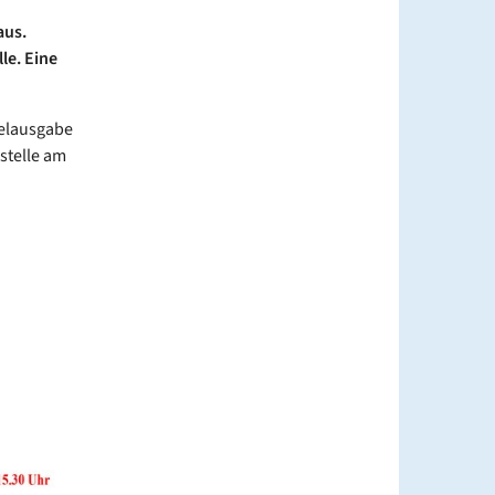
aus.
le. Eine
telausgabe
stelle am