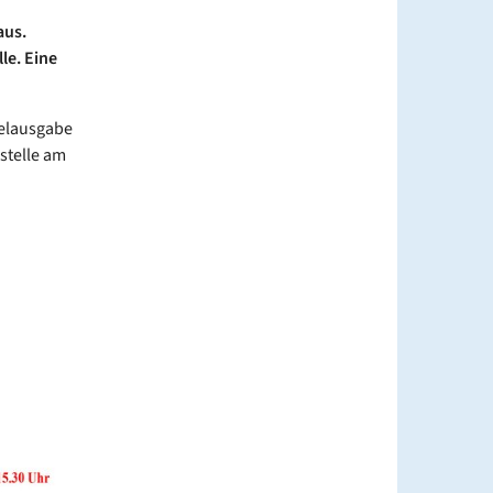
aus.
le. Eine
telausgabe
stelle am