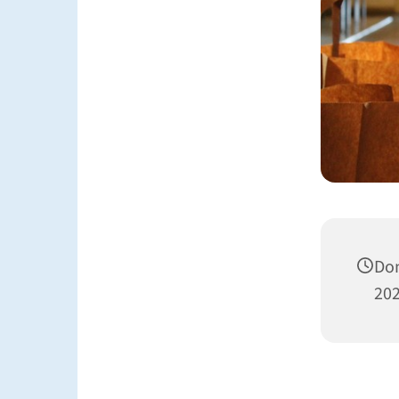
Don
202