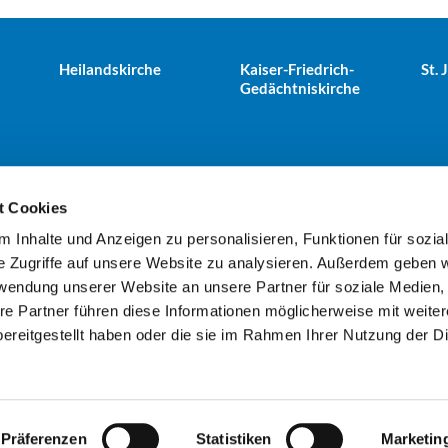
Heilandskirche
Kaiser-Friedrich-
St.
Gedächtniskirche
t Cookies
 Inhalte und Anzeigen zu personalisieren, Funktionen für sozia
e Tiergarten · Alt-Moabit 25, 10559 Berlin
+49303943498
kues


e Zugriffe auf unsere Website zu analysieren. Außerdem geben w
rwendung unserer Website an unsere Partner für soziale Medien
re Partner führen diese Informationen möglicherweise mit weite
Kontaktinformationen
Impressum
ereitgestellt haben oder die sie im Rahmen Ihrer Nutzung der D
Datenschutzerklärung
ChurchDesk-Login
Präferenzen
Statistiken
Marketin