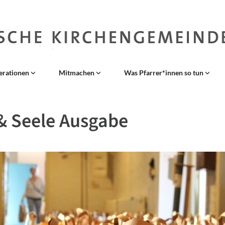
erationen
Mitmachen
Was Pfarrer*innen so tun
& Seele Ausgabe