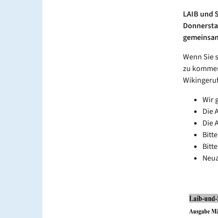
LAIB und S
Donnerstag
gemeinsame
Wenn Sie s
zu kommen
Wikingeruf
Wir 
Die 
Die 
Bitte
Bitt
Neua