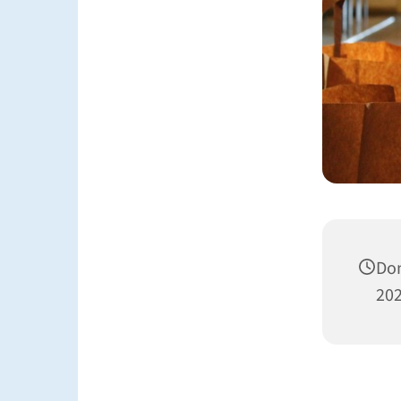
Don
202