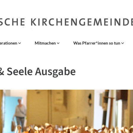
erationen
Mitmachen
Was Pfarrer*innen so tun
& Seele Ausgabe