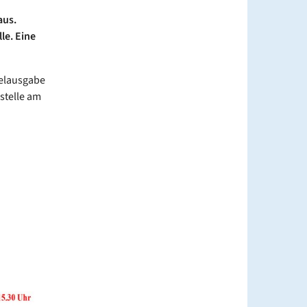
aus.
le. Eine
telausgabe
stelle am