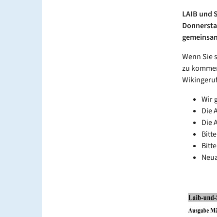
LAIB und S
Donnerstag
gemeinsame
Wenn Sie s
zu kommen
Wikingeruf
Wir 
Die 
Die 
Bitte
Bitt
Neua