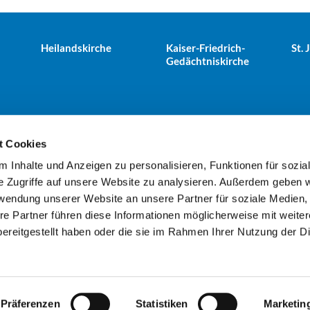
Heilandskirche
Kaiser-Friedrich-
St.
Gedächtniskirche
t Cookies
 Inhalte und Anzeigen zu personalisieren, Funktionen für sozia
e Tiergarten · Alt-Moabit 25, 10559 Berlin
+49303943498
kues


e Zugriffe auf unsere Website zu analysieren. Außerdem geben w
rwendung unserer Website an unsere Partner für soziale Medien
re Partner führen diese Informationen möglicherweise mit weite
Kontaktinformationen
Impressum
ereitgestellt haben oder die sie im Rahmen Ihrer Nutzung der D
Datenschutzerklärung
ChurchDesk-Login
Präferenzen
Statistiken
Marketin