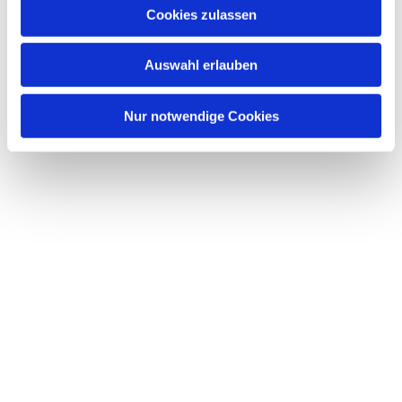
u
Cookies zulassen
s
w
Auswahl erlauben
a
h
l
Nur notwendige Cookies