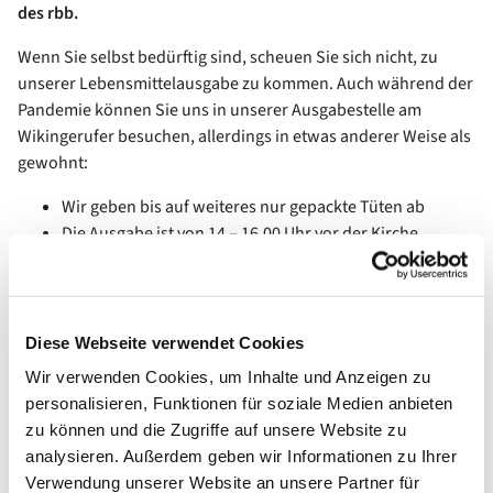
des rbb.
Wenn Sie selbst bedürftig sind, scheuen Sie sich nicht, zu
unserer Lebensmittelausgabe zu kommen. Auch während der
Pandemie können Sie uns in unserer Ausgabestelle am
Wikingerufer besuchen, allerdings in etwas anderer Weise als
gewohnt:
Wir geben bis auf weiteres nur gepackte Tüten ab
Die Ausgabe ist von 14 – 16.00 Uhr vor der Kirche.
Die Ausgabe ist entsprechend dem unten stehenden
Plan in 4 Gruppen
Bitte bringen Sie 1,50 € abgezählt mit.
Bitte halten Sie Abstand beim Warten und bei der
Diese Webseite verwendet Cookies
Ausgabe.
Wir verwenden Cookies, um Inhalte und Anzeigen zu
Neuaufnahmen können leider erst um 16.00 Uhr
personalisieren, Funktionen für soziale Medien anbieten
drankommen.
zu können und die Zugriffe auf unsere Website zu
analysieren. Außerdem geben wir Informationen zu Ihrer
Verwendung unserer Website an unsere Partner für