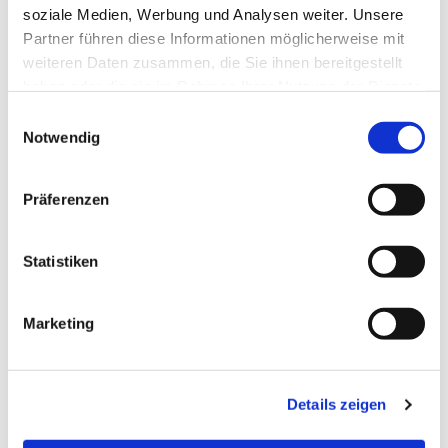
soziale Medien, Werbung und Analysen weiter. Unsere
Partner führen diese Informationen möglicherweise mit
weiteren Daten zusammen, die Sie ihnen bereitgestellt
haben oder die sie im Rahmen Ihrer Nutzung der Dienste
gesammelt haben.
E
Notwendig
i
n
w
Präferenzen
i
l
l
Statistiken
i
g
Marketing
u
n
g
Details zeigen
s
a