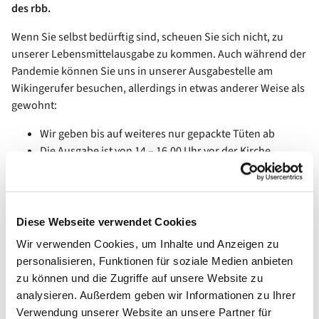
des rbb.
Wenn Sie selbst bedürftig sind, scheuen Sie sich nicht, zu
unserer Lebensmittelausgabe zu kommen. Auch während der
Pandemie können Sie uns in unserer Ausgabestelle am
Wikingerufer besuchen, allerdings in etwas anderer Weise als
gewohnt:
Wir geben bis auf weiteres nur gepackte Tüten ab
Die Ausgabe ist von 14 – 16.00 Uhr vor der Kirche.
Die Ausgabe ist entsprechend dem unten stehenden
Plan in 4 Gruppen
Bitte bringen Sie 1,50 € abgezählt mit.
Bitte halten Sie Abstand beim Warten und bei der
Diese Webseite verwendet Cookies
Ausgabe.
Wir verwenden Cookies, um Inhalte und Anzeigen zu
Neuaufnahmen können leider erst um 16.00 Uhr
personalisieren, Funktionen für soziale Medien anbieten
drankommen.
zu können und die Zugriffe auf unsere Website zu
analysieren. Außerdem geben wir Informationen zu Ihrer
Verwendung unserer Website an unsere Partner für