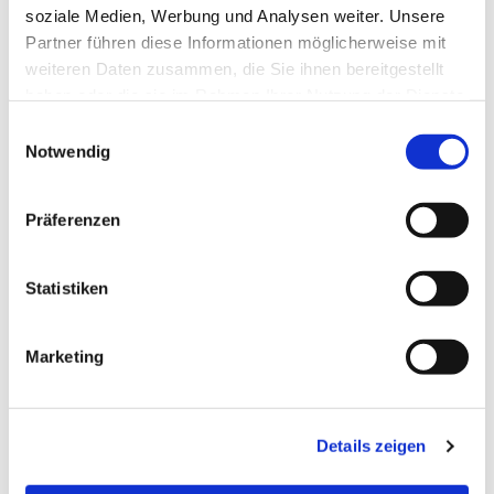
soziale Medien, Werbung und Analysen weiter. Unsere
Partner führen diese Informationen möglicherweise mit
weiteren Daten zusammen, die Sie ihnen bereitgestellt
haben oder die sie im Rahmen Ihrer Nutzung der Dienste
gesammelt haben.
E
Notwendig
i
n
w
Präferenzen
i
l
l
Statistiken
i
g
Marketing
u
n
g
Details zeigen
s
a