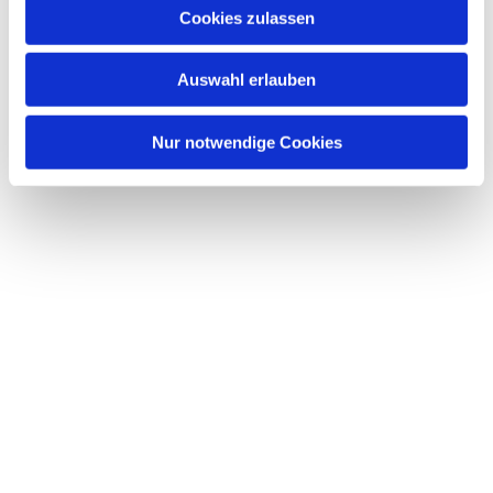
u
Cookies zulassen
s
w
Auswahl erlauben
a
h
l
Nur notwendige Cookies