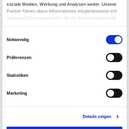
soziale Medien, Werbung und Analysen weiter. Unsere
Partner führen diese Informationen möglicherweise mit
weiteren Daten zusammen, die Sie ihnen bereitgestellt
haben oder die sie im Rahmen Ihrer Nutzung der Dienste
gesammelt haben.
E
Notwendig
i
n
w
Präferenzen
i
l
l
Statistiken
i
g
Marketing
u
n
g
Details zeigen
s
a