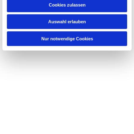
u
Cookies zulassen
s
w
Auswahl erlauben
a
h
l
Nur notwendige Cookies