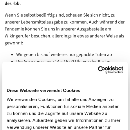
des rbb.
Wenn Sie selbst bedürftig sind, scheuen Sie sich nicht, zu
unserer Lebensmittelausgabe zu kommen. Auch während der
Pandemie können Sie uns in unserer Ausgabestelle am
Wikingerufer besuchen, allerdings in etwas anderer Weise als
gewohnt:
Wir geben bis auf weiteres nur gepackte Tüten ab
Die Ausgabe ist von 14 – 16.00 Uhr vor der Kirche.
Die Ausgabe ist entsprechend dem unten stehenden
Plan in 4 Gruppen
Bitte bringen Sie 1,50 € abgezählt mit.
Bitte halten Sie Abstand beim Warten und bei der
Diese Webseite verwendet Cookies
Ausgabe.
Wir verwenden Cookies, um Inhalte und Anzeigen zu
Neuaufnahmen können leider erst um 16.00 Uhr
personalisieren, Funktionen für soziale Medien anbieten
drankommen.
zu können und die Zugriffe auf unsere Website zu
analysieren. Außerdem geben wir Informationen zu Ihrer
Verwendung unserer Website an unsere Partner für