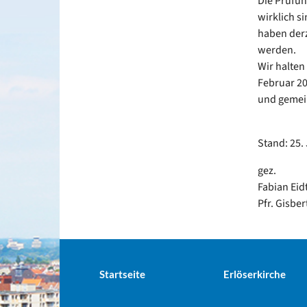
Die Prüfun
wirklich s
haben derz
werden.
Wir halte
Februar 20
und gemei
Stand: 25.
gez.
Fabian Eid
Pfr. Gisber
Startseite
Erlöserkirche