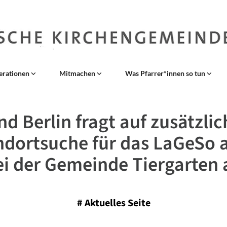
erationen
Mitmachen
Was Pfarrer*innen so tun
nd Berlin fragt auf zusätzlic
ndortsuche für das LaGeSo 
ei der Gemeinde Tiergarten 
#
Aktuelles Seite