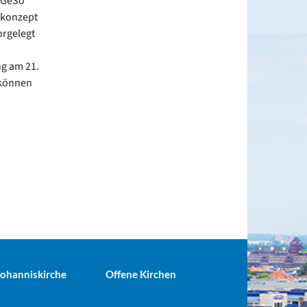
LaGeSo
skonzept
orgelegt
g am 21.
 können
 Johanniskirche
Offene Kirchen