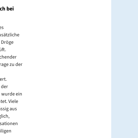
ch bei
es
usätzliche
s Dröge
ft.
ichender
rage zu der
ert.
 der
s wurde ein
et. Viele
ssig aus
lich,
isationen
iligen