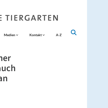
Medien
Kontakt
A-Z
her
auch
an