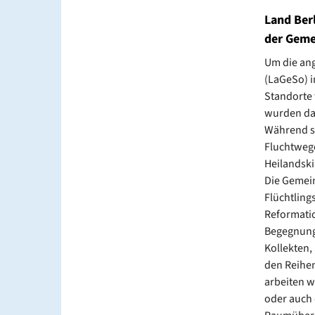
Land Berl
der Geme
Um die ang
(LaGeSo) i
Standorte 
wurden da
Während si
Fluchtwege
Heilandski
Die Gemein
Flüchtlin
Reformatio
Begegnungs
Kollekten,
den Reihen
arbeiten w
oder auch 