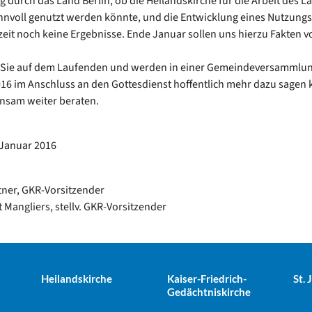
g durch das Land Berlin, ob die Heilandskirche für die Arbeit des 
innvoll genutzt werden könnte, und die Entwicklung eines Nutzung
eit noch keine Ergebnisse. Ende Januar sollen uns hierzu Fakten v
n Sie auf dem Laufenden und werden in einer Gemeindeversammlun
16 im Anschluss an den Gottesdienst hoffentlich mehr dazu sagen
nsam weiter beraten.
 Januar 2016
tner, GKR-Vorsitzender
t Mangliers, stellv. GKR-Vorsitzender
Heilandskirche
Kaiser-Friedrich-
St.
Gedächtniskirche