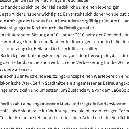
ssungen wirksame Flüchtlingshilfe zu leisten.
ts handelt es sich bei der Heilandskirche um einen lebendigen
gsort, der uns sehr wichtig ist. Es versteht sich daher von selbst, 
ie Anfrage des Landes Berlin besonders sorgfältig prüft. Am 6. Ja
esichtigung der Kirche durch die Beteiligten statt.
konstituierenden Sitzung am 10. Januar 2016 hatte der Gemeindeki
eser Anfrage beraten und Rahmenbedingungen formuliert, die für 
e Umnutzung der Heilandskirche erfüllt sein sollten:
 Berlin legt ein Nutzungskonzept vor, aus dem hervorgeht, dass dur
der Heilandskirche auch wirklich eine Verbesserung für die Warte
zu erwarten ist.
as noch zu entwickelnde Nutzungskonzept einen Wartebereich eins
iakonische Werk Berlin Stadtmitte ein angemessenes Betreuungsko
tlinge entwickeln und umsetzen, um Zustände wie vor dem LaGeSo 
.
 Berlin zahlt eine angemessene Miete und trägt die Betriebskosten
tcafé“ als Anlaufstelle für Wohnungslose bleibt in der jetzigen For
Teil der Kirche bestehen und darf in seiner Arbeit nicht beeinträch