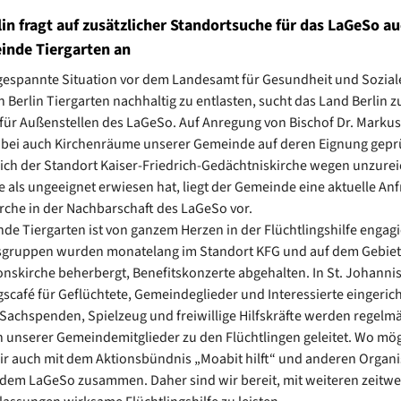
in fragt auf zusätzlicher Standortsuche für das LaGeSo au
inde Tiergarten an
espannte Situation vor dem Landesamt für Gesundheit und Sozial
n Berlin Tiergarten nachhaltig zu entlasten, sucht das Land Berlin z
für Außenstellen des LaGeSo. Auf Anregung von Bischof Dr. Marku
bei auch Kirchenräume unserer Gemeinde auf deren Eignung geprü
ch der Standort Kaiser-Friedrich-Gedächtniskirche wegen unzure
 als ungeeignet erwiesen hat, liegt der Gemeinde eine aktuelle Anf
rche in der Nachbarschaft des LaGeSo vor.
de Tiergarten ist von ganzem Herzen in der Flüchtlingshilfe engagi
gsgruppen wurden monatelang im Standort KFG und auf dem Gebiet
nskirche beherbergt, Benefitskonzerte abgehalten. In St. Johanni
café für Geflüchtete, Gemeindeglieder und Interessierte eingericht
 Sachspenden, Spielzeug und freiwillige Hilfskräfte werden regelmä
 unserer Gemeindemitglieder zu den Flüchtlingen geleitet. Wo mög
ir auch mit dem Aktionsbündnis „Moabit hilft“ und anderen Organ
dem LaGeSo zusammen. Daher sind wir bereit, mit weiteren zeitwe