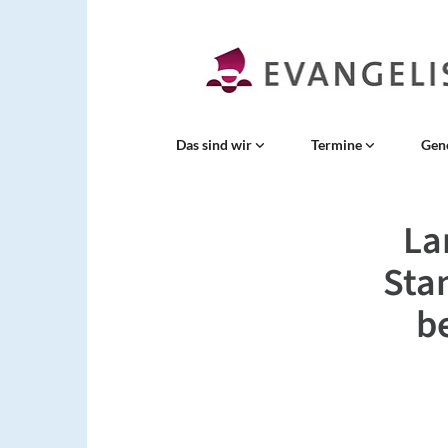
Das sind wir
Termine
Gen
La
Sta
b