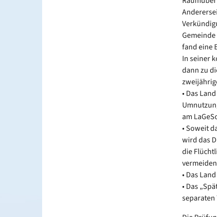
Raumüberla
Anderersei
Verkündigun
Gemeinde d
fand eine B
In seiner 
dann zu di
zweijährig
• Das Land
Umnutzung 
am LaGeSo 
• Soweit d
wird das D
die Flüch
vermeiden
• Das Land
• Das „Spä
separaten 