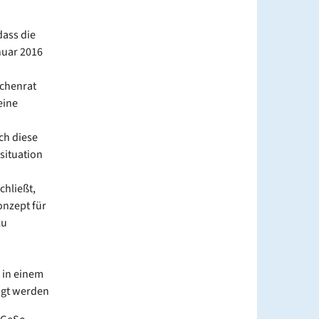
dass die
nuar 2016
rchenrat
eine
ch diese
situation
chließt,
nzept für
zu
m in einem
tigt werden