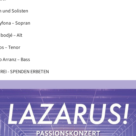
n und Solisten
yfona – Sopran
bodjé – Alt
os – Tenor
o Arranz – Bass
FREI - SPENDEN ERBETEN