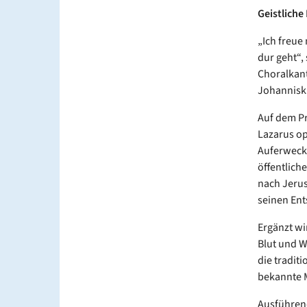
Geistliche
„Ich freue
dur geht“,
Choralkant
Johanniski
Auf dem P
Lazarus op
Auferweck
öffentlich
nach Jerus
seinen Ents
Ergänzt w
Blut und W
die tradit
bekannte 
Ausführen