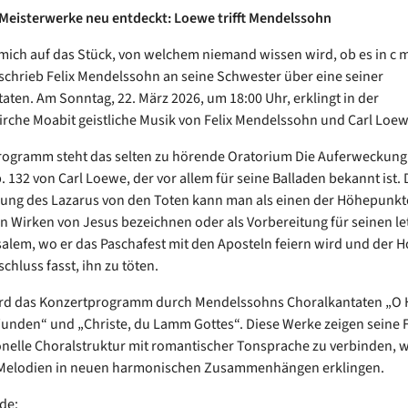
 Meisterwerke neu entdeckt: Loewe trifft Mendelssohn
 mich auf das Stück, von welchem niemand wissen wird, ob es in c m
 schrieb Felix Mendelssohn an seine Schwester über eine seiner
aten. Am Sonntag, 22. März 2026, um 18:00 Uhr, erklingt in der
rche Moabit geistliche Musik von Felix Mendelssohn und Carl Loew
rogramm steht das selten zu hörende Oratorium Die Auferweckung
. 132 von Carl Loewe, der vor allem für seine Balladen bekannt ist. 
ung des Lazarus von den Toten kann man als einen der Höhepunkt
en Wirken von Jesus bezeichnen oder als Vorbereitung für seinen l
alem, wo er das Paschafest mit den Aposteln feiern wird und der H
chluss fasst, ihn zu töten.
ird das Konzertprogramm durch Mendelssohns Choralkantaten „O H
unden“ und „Christe, du Lamm Gottes“. Diese Werke zeigen seine F
ionelle Choralstruktur mit romantischer Tonsprache zu verbinden,
Melodien in neuen harmonischen Zusammenhängen erklingen.
de: