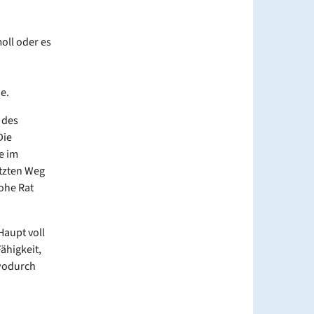
oll oder es
e.
 des
Die
e im
etzten Weg
ohe Rat
aupt voll
ähigkeit,
 wodurch