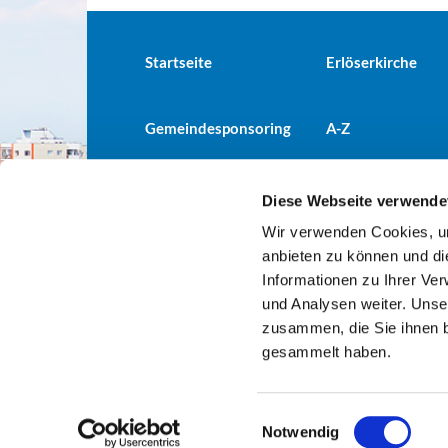
Startseite
Erlöserkirche
Gemeindesponsoring
A-Z
Diese Webseite verwende
Wir verwenden Cookies, um
Evangelische Kirchengemeind

anbieten zu können und di
Informationen zu Ihrer Ve
und Analysen weiter. Unse
zusammen, die Sie ihnen b
gesammelt haben.
E
Notwendig
i