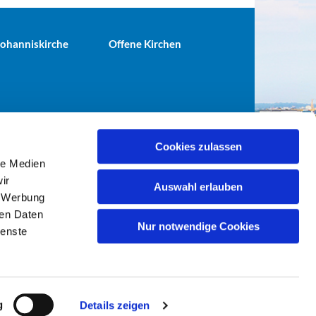
 Johanniskirche
Offene Kirchen
Cookies zulassen
le Medien
terei@ev-gemeinde-tiergarten.de
ir
Auswahl erlauben
, Werbung
ren Daten
Nur notwendige Cookies
ienste
g
Details zeigen