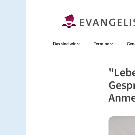
Das sind wir
Termine
Gen
"Lebe
Gespr
Anme