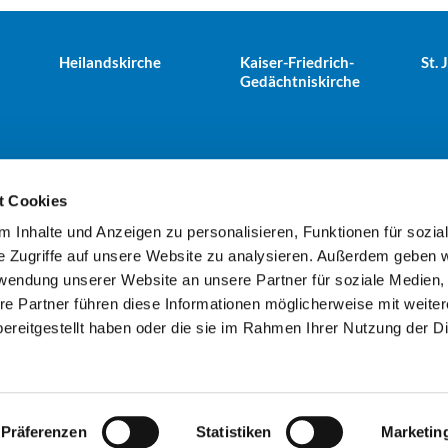
Heilandskirche
Kaiser-Friedrich-
St.
Gedächtniskirche
t Cookies
 Inhalte und Anzeigen zu personalisieren, Funktionen für sozia
e Tiergarten · Alt-Moabit 25, 10559 Berlin
+49303943498
kues


e Zugriffe auf unsere Website zu analysieren. Außerdem geben w
rwendung unserer Website an unsere Partner für soziale Medien
re Partner führen diese Informationen möglicherweise mit weite
Kontaktinformationen
Impressum
ereitgestellt haben oder die sie im Rahmen Ihrer Nutzung der D
Datenschutzerklärung
ChurchDesk-Login
Präferenzen
Statistiken
Marketin