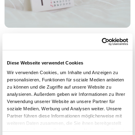
Montag, 21. September 2026, 17:00 Uhr
Diese Webseite verwendet Cookies
Meerbaum-Haus, Siegmunds Hof 20,
Wir verwenden Cookies, um Inhalte und Anzeigen zu
personalisieren, Funktionen für soziale Medien anbieten
10555 Berlin
zu können und die Zugriffe auf unsere Website zu
analysieren. Außerdem geben wir Informationen zu Ihrer
Dr. Wolfgang Funk
Verwendung unserer Website an unsere Partner für
soziale Medien, Werbung und Analysen weiter. Unsere
Partner führen diese Informationen möglicherweise mit
weiteren Daten zusammen, die Sie ihnen bereitgestellt
haben oder die sie im Rahmen Ihrer Nutzung der Dienste