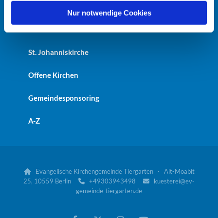
Heilandskirche
l
Nur notwendige Cookies
Kaiser-Friedrich-Gedächtniskirche
St. Johanniskirche
Offene Kirchen
Gemeindesponsoring
A-Z
Evangelische Kirchengemeinde Tiergarten · Alt-Moabit

25, 10559 Berlin
+49303943498
kuesterei@ev-


gemeinde-tiergarten.de