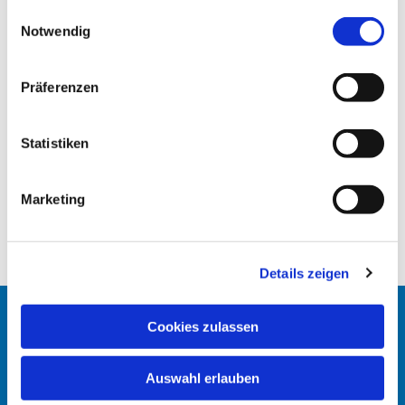
gesammelt haben.
E
Notwendig
i
n
w
Präferenzen
i
l
l
Statistiken
i
g
Marketing
u
n
g
Details zeigen
s
a
u
Cookies zulassen
Startseite
s
w
Erlöserkirche
Auswahl erlauben
a
h