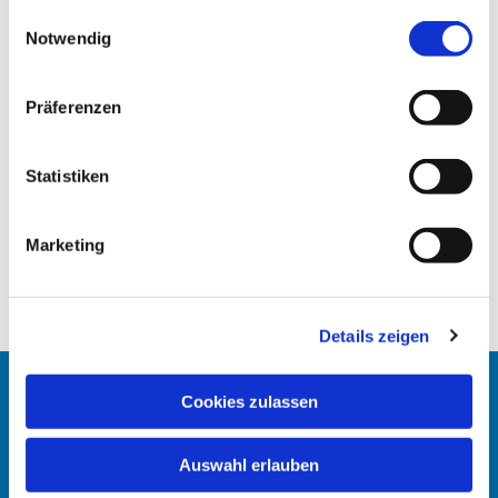
gesammelt haben.
E
Notwendig
i
n
w
Präferenzen
i
l
l
Statistiken
i
g
Marketing
u
n
g
Details zeigen
s
a
u
Cookies zulassen
Startseite
s
w
Erlöserkirche
Auswahl erlauben
a
h