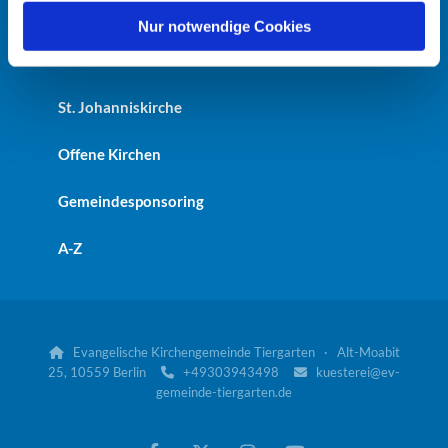
Heilandskirche
l
Nur notwendige Cookies
Kaiser-Friedrich-Gedächtniskirche
St. Johanniskirche
Offene Kirchen
Gemeindesponsoring
A-Z
Evangelische Kirchengemeinde Tiergarten · Alt-Moabit

25, 10559 Berlin
+49303943498
kuesterei@ev-


gemeinde-tiergarten.de