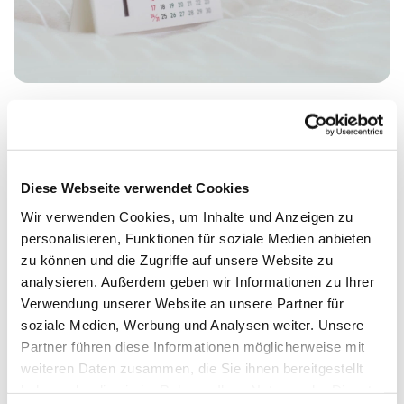
Montag, 5. Oktober 2026, 17:00 Uhr
Diese Webseite verwendet Cookies
Meerbaum-Haus, Siegmunds Hof 20,
Wir verwenden Cookies, um Inhalte und Anzeigen zu
personalisieren, Funktionen für soziale Medien anbieten
10555 Berlin
zu können und die Zugriffe auf unsere Website zu
analysieren. Außerdem geben wir Informationen zu Ihrer
Dr. Wolfgang Funk
Verwendung unserer Website an unsere Partner für
soziale Medien, Werbung und Analysen weiter. Unsere
Partner führen diese Informationen möglicherweise mit
weiteren Daten zusammen, die Sie ihnen bereitgestellt
haben oder die sie im Rahmen Ihrer Nutzung der Dienste