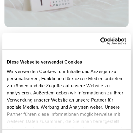
Montag, 19. Oktober 2026, 17:00 Uhr
Diese Webseite verwendet Cookies
Meerbaum-Haus, Siegmunds Hof 20,
Wir verwenden Cookies, um Inhalte und Anzeigen zu
personalisieren, Funktionen für soziale Medien anbieten
10555 Berlin
zu können und die Zugriffe auf unsere Website zu
analysieren. Außerdem geben wir Informationen zu Ihrer
Dr. Wolfgang Funk
Verwendung unserer Website an unsere Partner für
soziale Medien, Werbung und Analysen weiter. Unsere
Partner führen diese Informationen möglicherweise mit
weiteren Daten zusammen, die Sie ihnen bereitgestellt
haben oder die sie im Rahmen Ihrer Nutzung der Dienste