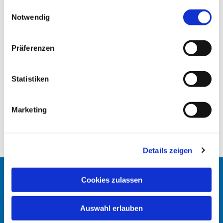
gesammelt haben.
E
Notwendig
i
n
w
Präferenzen
i
l
l
Statistiken
i
g
Marketing
u
n
g
Details zeigen
s
a
u
Cookies zulassen
Startseite
s
w
Erlöserkirche
Auswahl erlauben
a
h