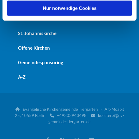
Heilandskirche
l
Nur notwendige Cookies
Kaiser-Friedrich-Gedächtniskirche
St. Johanniskirche
Offene Kirchen
Gemeindesponsoring
A-Z
Evangelische Kirchengemeinde Tiergarten · Alt-Moabit

25, 10559 Berlin
+49303943498
kuesterei@ev-


gemeinde-tiergarten.de