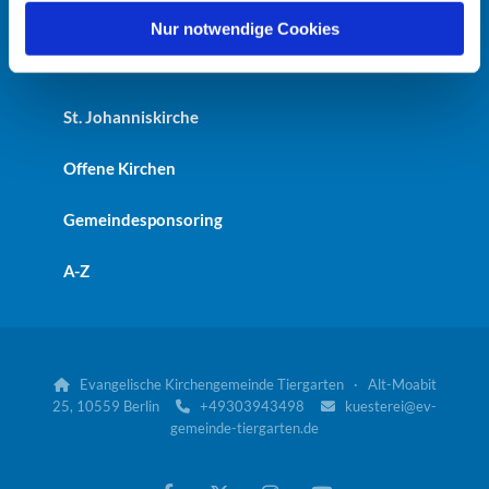
Heilandskirche
l
Nur notwendige Cookies
Kaiser-Friedrich-Gedächtniskirche
St. Johanniskirche
Offene Kirchen
Gemeindesponsoring
A-Z
Evangelische Kirchengemeinde Tiergarten · Alt-Moabit

25, 10559 Berlin
+49303943498
kuesterei@ev-


gemeinde-tiergarten.de