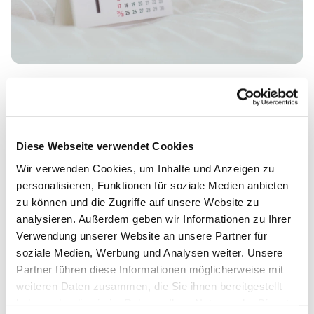
Montag, 21. Dezember 2026, 17:00 Uhr
Diese Webseite verwendet Cookies
Meerbaum-Haus, Siegmunds Hof 20,
Wir verwenden Cookies, um Inhalte und Anzeigen zu
personalisieren, Funktionen für soziale Medien anbieten
10555 Berlin
zu können und die Zugriffe auf unsere Website zu
analysieren. Außerdem geben wir Informationen zu Ihrer
Dr. Wolfgang Funk
Verwendung unserer Website an unsere Partner für
soziale Medien, Werbung und Analysen weiter. Unsere
Partner führen diese Informationen möglicherweise mit
weiteren Daten zusammen, die Sie ihnen bereitgestellt
haben oder die sie im Rahmen Ihrer Nutzung der Dienste