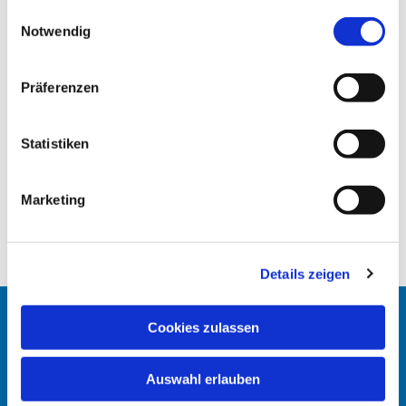
gesammelt haben.
E
Notwendig
i
n
w
Präferenzen
i
l
l
Statistiken
i
g
Marketing
u
n
g
Details zeigen
s
a
u
Cookies zulassen
Startseite
s
w
Erlöserkirche
Auswahl erlauben
a
h