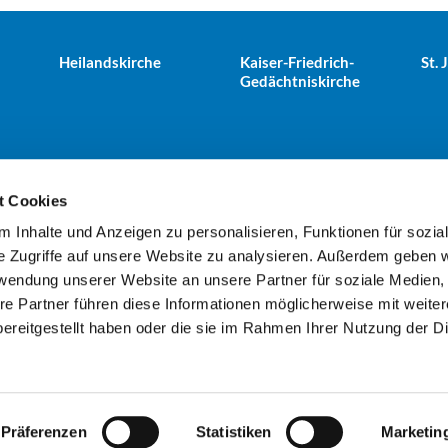
Heilandskirche
Kaiser-Friedrich-
St.
Gedächtniskirche
t Cookies
 Inhalte und Anzeigen zu personalisieren, Funktionen für sozia
e Tiergarten · Alt-Moabit 25, 10559 Berlin
+49303943498
kues


e Zugriffe auf unsere Website zu analysieren. Außerdem geben w
rwendung unserer Website an unsere Partner für soziale Medien
re Partner führen diese Informationen möglicherweise mit weite
Kontaktinformationen
Impressum
ereitgestellt haben oder die sie im Rahmen Ihrer Nutzung der D
Datenschutzerklärung
ChurchDesk-Login
Präferenzen
Statistiken
Marketin