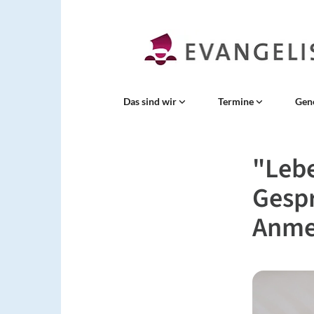
Das sind wir
Termine
Gen
"Lebe
Gespr
Anme