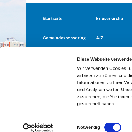
Startseite
Erlöserkirche
Gemeindesponsoring
A-Z
Diese Webseite verwende
Wir verwenden Cookies, um
Evangelische Kirchengemeind

anbieten zu können und di
Informationen zu Ihrer Ve
und Analysen weiter. Unse
zusammen, die Sie ihnen b
gesammelt haben.
E
Notwendig
i