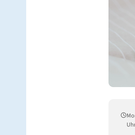
Mon
Uh