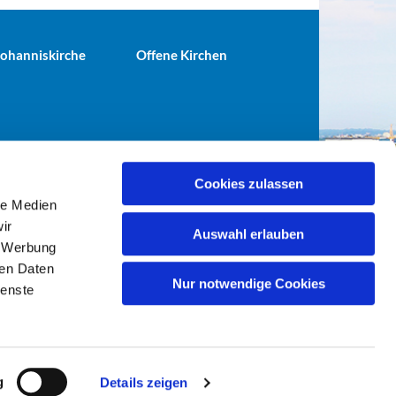
 Johanniskirche
Offene Kirchen
Cookies zulassen
le Medien
terei@ev-gemeinde-tiergarten.de
ir
Auswahl erlauben
, Werbung
ren Daten
Nur notwendige Cookies
ienste
g
Details zeigen