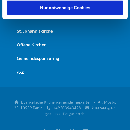
Heilandskirche
l
Nur notwendige Cookies
Kaiser-Friedrich-Gedächtniskirche
St. Johanniskirche
Offene Kirchen
Gemeindesponsoring
A-Z
Evangelische Kirchengemeinde Tiergarten · Alt-Moabit

25, 10559 Berlin
+49303943498
kuesterei@ev-


gemeinde-tiergarten.de