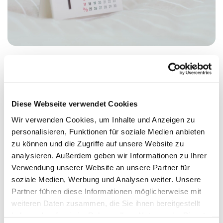
Montag, 10. Mai 2027, 17:00 Uhr
Diese Webseite verwendet Cookies
Meerbaum-Haus, Siegmunds Hof 20,
Wir verwenden Cookies, um Inhalte und Anzeigen zu
personalisieren, Funktionen für soziale Medien anbieten
10555 Berlin
zu können und die Zugriffe auf unsere Website zu
analysieren. Außerdem geben wir Informationen zu Ihrer
Dr. Wolfgang Funk
Verwendung unserer Website an unsere Partner für
soziale Medien, Werbung und Analysen weiter. Unsere
Partner führen diese Informationen möglicherweise mit
weiteren Daten zusammen, die Sie ihnen bereitgestellt
haben oder die sie im Rahmen Ihrer Nutzung der Dienste