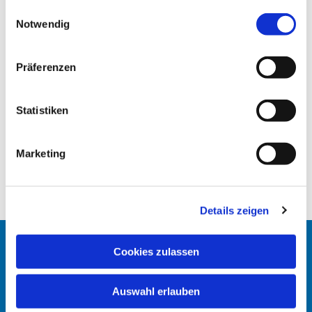
gesammelt haben.
E
Notwendig
i
n
w
Präferenzen
i
l
l
Statistiken
i
g
Marketing
u
n
g
Details zeigen
s
a
u
Cookies zulassen
Startseite
s
w
Erlöserkirche
Auswahl erlauben
a
h