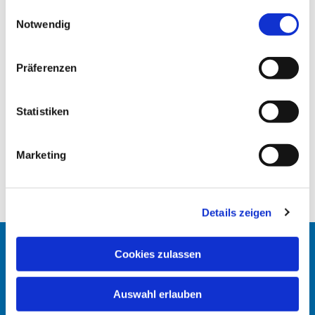
gesammelt haben.
E
Notwendig
i
n
w
Präferenzen
i
l
l
Statistiken
i
g
Marketing
u
n
g
Details zeigen
s
a
u
Cookies zulassen
Startseite
s
w
Erlöserkirche
Auswahl erlauben
a
h