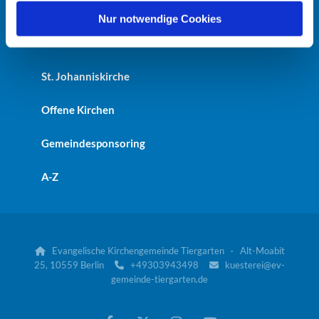
Heilandskirche
l
Nur notwendige Cookies
Kaiser-Friedrich-Gedächtniskirche
St. Johanniskirche
Offene Kirchen
Gemeindesponsoring
A-Z
Evangelische Kirchengemeinde Tiergarten · Alt-Moabit

25, 10559 Berlin
+49303943498
kuesterei@ev-


gemeinde-tiergarten.de