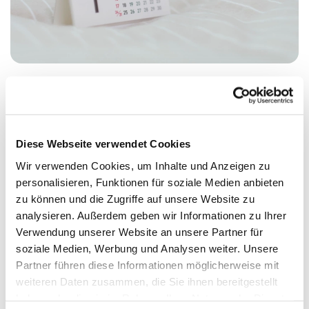
Montag, 17. Mai 2027, 17:00 Uhr
Diese Webseite verwendet Cookies
Meerbaum-Haus, Siegmunds Hof 20,
Wir verwenden Cookies, um Inhalte und Anzeigen zu
personalisieren, Funktionen für soziale Medien anbieten
10555 Berlin
zu können und die Zugriffe auf unsere Website zu
analysieren. Außerdem geben wir Informationen zu Ihrer
Dr. Wolfgang Funk
Verwendung unserer Website an unsere Partner für
soziale Medien, Werbung und Analysen weiter. Unsere
Partner führen diese Informationen möglicherweise mit
weiteren Daten zusammen, die Sie ihnen bereitgestellt
haben oder die sie im Rahmen Ihrer Nutzung der Dienste