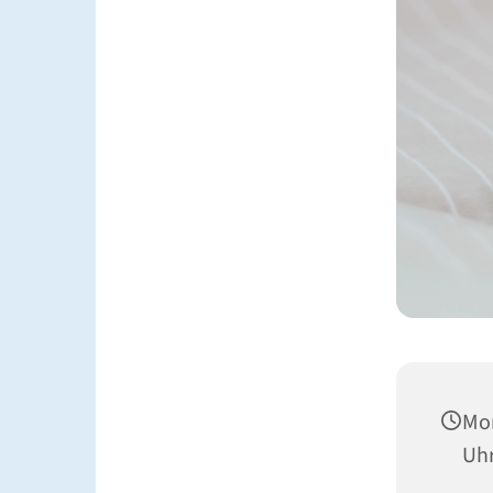
Mon
Uh