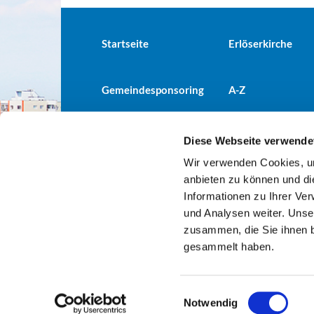
Startseite
Erlöserkirche
Gemeindesponsoring
A-Z
Diese Webseite verwende
Wir verwenden Cookies, um
Evangelische Kirchengemeind

anbieten zu können und di
Informationen zu Ihrer Ve
und Analysen weiter. Unse
zusammen, die Sie ihnen b
gesammelt haben.
E
Notwendig
i