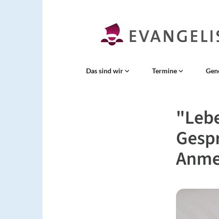
Das sind wir
Termine
Gen
"Lebe
Gespr
Anme