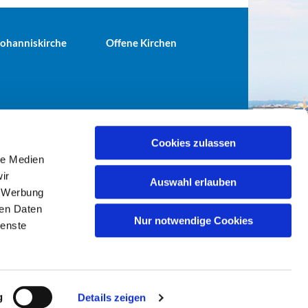
 Johanniskirche
Offene Kirchen
Cookies zulassen
le Medien
terei@ev-gemeinde-tiergarten.de
ir
Auswahl erlauben
, Werbung
ren Daten
Nur notwendige Cookies
ienste
g
Details zeigen