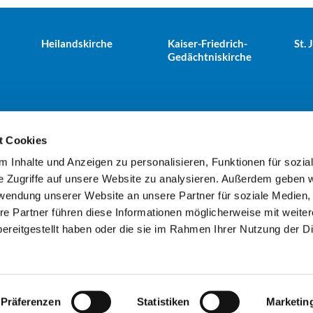
Heilandskirche
Kaiser-Friedrich-
St.
Gedächtniskirche
t Cookies
 Inhalte und Anzeigen zu personalisieren, Funktionen für sozia
e Tiergarten · Alt-Moabit 25, 10559 Berlin
+49303943498
kues


e Zugriffe auf unsere Website zu analysieren. Außerdem geben w
rwendung unserer Website an unsere Partner für soziale Medien
re Partner führen diese Informationen möglicherweise mit weite
Kontaktinformationen
Impressum
ereitgestellt haben oder die sie im Rahmen Ihrer Nutzung der D
Datenschutzerklärung
ChurchDesk-Login
Präferenzen
Statistiken
Marketin