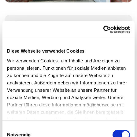
Dienstag, 15. Dezember 2026, 15:00 Uhr
Heilandskirche, Thusnelda-Allee 1, 10555
Diese Webseite verwendet Cookies
Berlin
Wir verwenden Cookies, um Inhalte und Anzeigen zu
personalisieren, Funktionen für soziale Medien anbieten
Judith Göde
zu können und die Zugriffe auf unsere Website zu
analysieren. Außerdem geben wir Informationen zu Ihrer
Verwendung unserer Website an unsere Partner für
soziale Medien, Werbung und Analysen weiter. Unsere
Partner führen diese Informationen möglicherweise mit
weiteren Daten zusammen, die Sie ihnen bereitgestellt
haben oder die sie im Rahmen Ihrer Nutzung der Dienste
gesammelt haben.
E
Notwendig
i