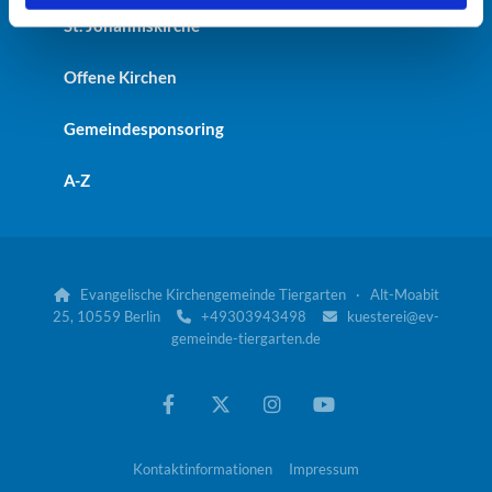
St. Johanniskirche
Offene Kirchen
Gemeindesponsoring
A-Z
Evangelische Kirchengemeinde Tiergarten · Alt-Moabit

25, 10559 Berlin
+49303943498
kuesterei@ev-


gemeinde-tiergarten.de
Kontaktinformationen
Impressum