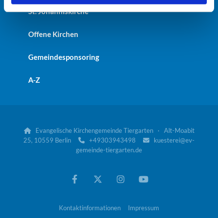
St. Johanniskirche
Offene Kirchen
Gemeindesponsoring
A-Z
Evangelische Kirchengemeinde Tiergarten · Alt-Moabit

25, 10559 Berlin
+49303943498
kuesterei@ev-


gemeinde-tiergarten.de
Kontaktinformationen
Impressum