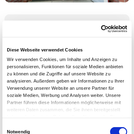
Dienstag, 16. November 2027, 15:00 Uhr
Heilandskirche, Thusnelda-Allee 1, 10555
Diese Webseite verwendet Cookies
Berlin
Wir verwenden Cookies, um Inhalte und Anzeigen zu
personalisieren, Funktionen für soziale Medien anbieten
Judith Göde
zu können und die Zugriffe auf unsere Website zu
analysieren. Außerdem geben wir Informationen zu Ihrer
Verwendung unserer Website an unsere Partner für
soziale Medien, Werbung und Analysen weiter. Unsere
Partner führen diese Informationen möglicherweise mit
weiteren Daten zusammen, die Sie ihnen bereitgestellt
haben oder die sie im Rahmen Ihrer Nutzung der Dienste
gesammelt haben.
E
Notwendig
i