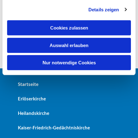
g
Details zeigen
s
a
u
Cookies zulassen
s
w
Auswahl erlauben
a
h
l
Nur notwendige Cookies
Startseite
Erlöserkirche
Heilandskirche
Kaiser-Friedrich-Gedächtniskirche