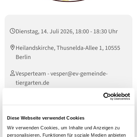
Dienstag, 14. Juli 2026, 18:00 - 18:30 Uhr
Heilandskirche, Thusnelda-Allee 1, 10555
Berlin
Vesperteam - vesper@ev-gemeinde-
tiergarten.de
Vesper - Atem schöpfen mit den Psalmen am
Diese Webseite verwendet Cookies
Abend. Einmal im Monat beten wir in der Heilandskirche
Wir verwenden Cookies, um Inhalte und Anzeigen zu
die Vesper, das traditionelle Abendgebet der Kirche. Wir
personalisieren, Funktionen für soziale Medien anbieten