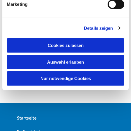
g
Marketing
u
n
g
Details zeigen
s
a
u
Cookies zulassen
s
w
Auswahl erlauben
a
h
l
Nur notwendige Cookies
Startseite