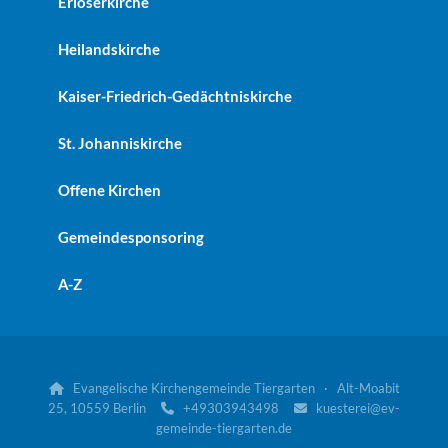
Erlöserkirche
Heilandskirche
Kaiser-Friedrich-Gedächtniskirche
St. Johanniskirche
Offene Kirchen
Gemeindesponsoring
A-Z
Evangelische Kirchengemeinde Tiergarten · Alt-Moabit

25, 10559 Berlin
+49303943498
kuesterei@ev-


gemeinde-tiergarten.de