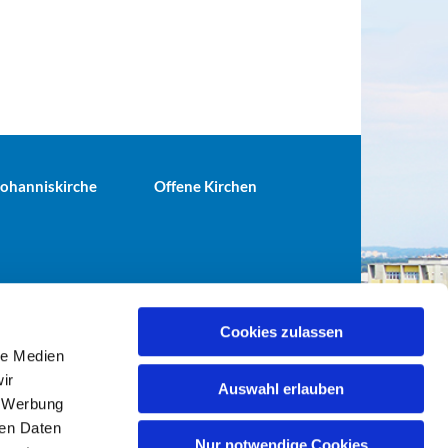
 Johanniskirche
Offene Kirchen
Cookies zulassen
le Medien
terei@ev-gemeinde-tiergarten.de
ir
Auswahl erlauben
, Werbung
ren Daten
Nur notwendige Cookies