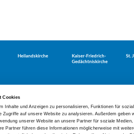
Heilandskirche
Kaiser-Friedrich-
St.
Gedächtniskirche
t Cookies
 Inhalte und Anzeigen zu personalisieren, Funktionen für sozia
e Tiergarten · Alt-Moabit 25, 10559 Berlin
+49303943498
kues


e Zugriffe auf unsere Website zu analysieren. Außerdem geben w
rwendung unserer Website an unsere Partner für soziale Medien
re Partner führen diese Informationen möglicherweise mit weite