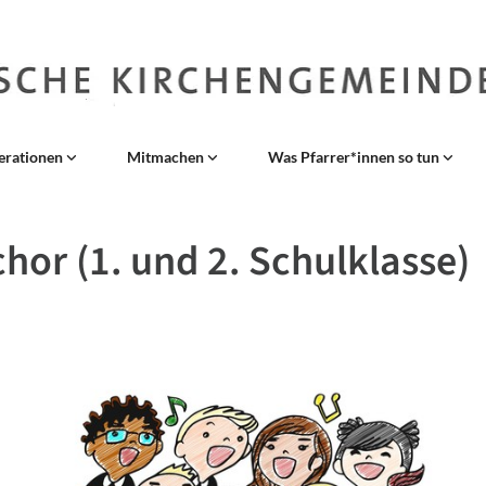
erationen
Mitmachen
Was Pfarrer*innen so tun
hor (1. und 2. Schulklasse)