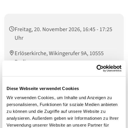
Freitag, 20. November 2026, 16:45 - 17:25
Uhr
Erlöserkirche, Wikingerufer 9A, 10555
Berlin
Lena Haripurnomo
Diese Webseite verwendet Cookies
Wir verwenden Cookies, um Inhalte und Anzeigen zu
personalisieren, Funktionen für soziale Medien anbieten
Der Chor für Kinder in der 1. und 2. Schulklasse geleitet
zu können und die Zugriffe auf unsere Website zu
von Lena Haripurnomo.
analysieren. Außerdem geben wir Informationen zu Ihrer
Verwendung unserer Website an unsere Partner für
Proben: freitags von 16.45 Uhr - 17.20 Uhr im Chorsaal