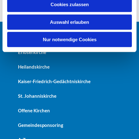
u
Cookies zulassen
s
w
Auswahl erlauben
a
h
Startseite
l
Nur notwendige Cookies
Erlöserkirche
Heilandskirche
Kaiser-Friedrich-Gedächtniskirche
St. Johanniskirche
Offene Kirchen
Gemeindesponsoring