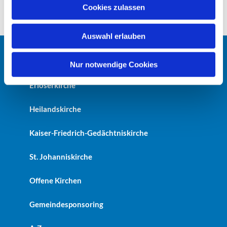
u
Cookies zulassen
s
w
Auswahl erlauben
a
h
Startseite
l
Nur notwendige Cookies
Erlöserkirche
Heilandskirche
Kaiser-Friedrich-Gedächtniskirche
St. Johanniskirche
Offene Kirchen
Gemeindesponsoring