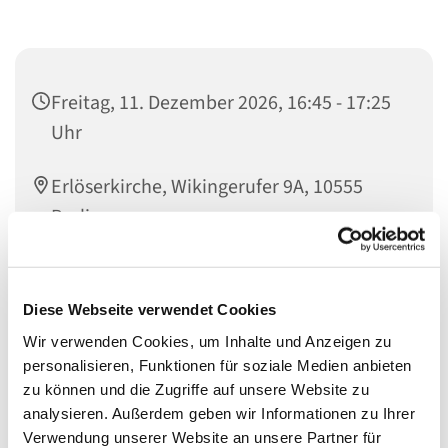
Freitag, 11. Dezember 2026, 16:45 - 17:25
Uhr
Erlöserkirche, Wikingerufer 9A, 10555
Berlin
Lena Haripurnomo
Diese Webseite verwendet Cookies
Wir verwenden Cookies, um Inhalte und Anzeigen zu
personalisieren, Funktionen für soziale Medien anbieten
Der Chor für Kinder in der 1. und 2. Schulklasse geleitet
zu können und die Zugriffe auf unsere Website zu
von Lena Haripurnomo.
analysieren. Außerdem geben wir Informationen zu Ihrer
Verwendung unserer Website an unsere Partner für
Proben: freitags von 16.45 Uhr - 17.20 Uhr im Chorsaal