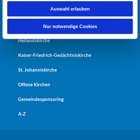
w
Auswahl erlauben
a
Startseite
h
l
Erlöserkirche
Nur notwendige Cookies
Heilandskirche
Kaiser-Friedrich-Gedächtniskirche
St. Johanniskirche
Offene Kirchen
Gemeindesponsoring
A-Z