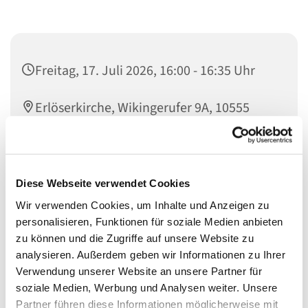
Freitag, 17. Juli 2026, 16:00 - 16:35 Uhr
Erlöserkirche, Wikingerufer 9A, 10555
Berlin
Lena Haripurnomo
Diese Webseite verwendet Cookies
Wir verwenden Cookies, um Inhalte und Anzeigen zu
personalisieren, Funktionen für soziale Medien anbieten
zu können und die Zugriffe auf unsere Website zu
Der Minichor ist für Kinder von 4 - 6 Jahren.
analysieren. Außerdem geben wir Informationen zu Ihrer
Kinder dieses Alters, die Lust haben zu singen, sind bei
Verwendung unserer Website an unsere Partner für
uns herzlich willkommen mitzumachen. Probier es doch
soziale Medien, Werbung und Analysen weiter. Unsere
einfach mal aus und sing mit uns!
Partner führen diese Informationen möglicherweise mit