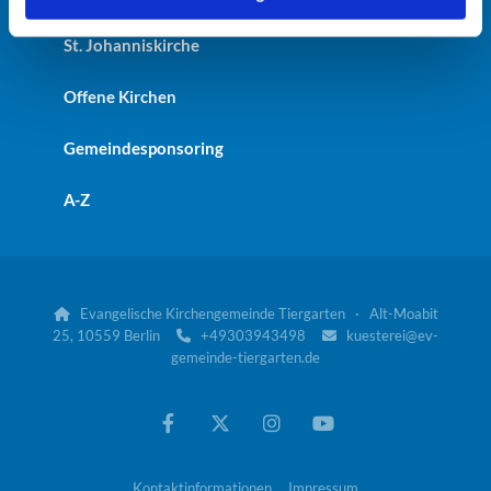
St. Johanniskirche
Offene Kirchen
Gemeindesponsoring
A-Z
Evangelische Kirchengemeinde Tiergarten · Alt-Moabit

25, 10559 Berlin
+49303943498
kuesterei@ev-


gemeinde-tiergarten.de
Kontaktinformationen
Impressum