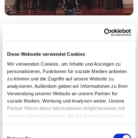
Mittwoch, 19. August 2026, 19:00 - 21:15
Uhr
Diese Webseite verwendet Cookies
Wir verwenden Cookies, um Inhalte und Anzeigen zu
Erlöserkirche, Wikingerufer 9, 10555
personalisieren, Funktionen für soziale Medien anbieten
Berlin
zu können und die Zugriffe auf unsere Website zu
analysieren. Außerdem geben wir Informationen zu Ihrer
Verwendung unserer Website an unsere Partner für
soziale Medien, Werbung und Analysen weiter. Unsere
Partner führen diese Informationen möglicherweise mit
weiteren Daten zusammen, die Sie ihnen bereitgestellt
haben oder die sie im Rahmen Ihrer Nutzung der Dienste
gesammelt haben.
E