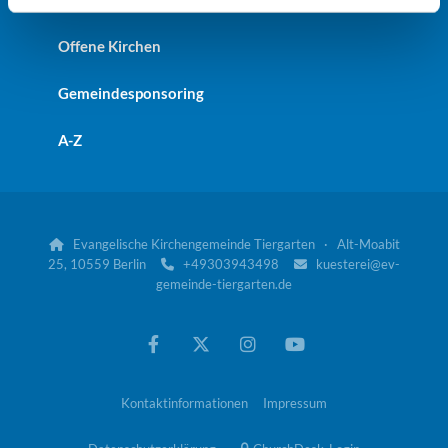
Offene Kirchen
Gemeindesponsoring
A-Z
Evangelische Kirchengemeinde Tiergarten · Alt-Moabit

25, 10559 Berlin
+49303943498
kuesterei@ev-


gemeinde-tiergarten.de
Kontaktinformationen
Impressum