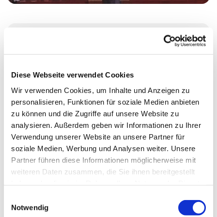
Mittwoch, 30. September 2026, 19:00 -
21:15 Uhr
Diese Webseite verwendet Cookies
Erlöserkirche, Wikingerufer 9, 10555
Wir verwenden Cookies, um Inhalte und Anzeigen zu
personalisieren, Funktionen für soziale Medien anbieten
Berlin
zu können und die Zugriffe auf unsere Website zu
analysieren. Außerdem geben wir Informationen zu Ihrer
Verwendung unserer Website an unsere Partner für
soziale Medien, Werbung und Analysen weiter. Unsere
Partner führen diese Informationen möglicherweise mit
weiteren Daten zusammen, die Sie ihnen bereitgestellt
haben oder die sie im Rahmen Ihrer Nutzung der Dienste
gesammelt haben.
E
Notwendig
i