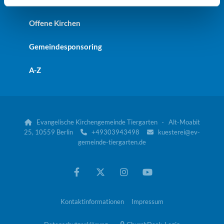
Offene Kirchen
Gemeindesponsoring
A-Z
Evangelische Kirchengemeinde Tiergarten · Alt-Moabit

25, 10559 Berlin
+49303943498
kuesterei@ev-


gemeinde-tiergarten.de
Kontaktinformationen
Impressum