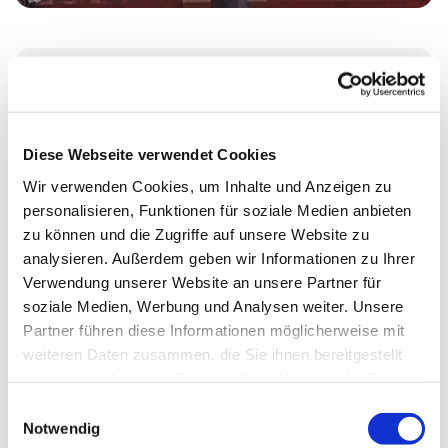
Mittwoch, 21. Oktober 2026, 19:00 - 21:15
Uhr
Diese Webseite verwendet Cookies
Erlöserkirche, Wikingerufer 9, 10555
Wir verwenden Cookies, um Inhalte und Anzeigen zu
personalisieren, Funktionen für soziale Medien anbieten
Berlin
zu können und die Zugriffe auf unsere Website zu
analysieren. Außerdem geben wir Informationen zu Ihrer
Verwendung unserer Website an unsere Partner für
soziale Medien, Werbung und Analysen weiter. Unsere
Partner führen diese Informationen möglicherweise mit
weiteren Daten zusammen, die Sie ihnen bereitgestellt
haben oder die sie im Rahmen Ihrer Nutzung der Dienste
gesammelt haben.
E
Notwendig
i