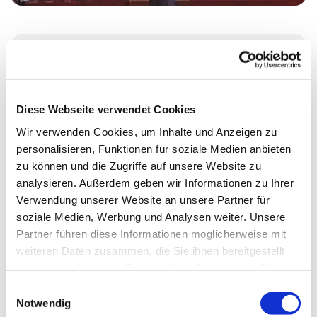
Mittwoch, 4. November 2026, 19:00 -
21:15 Uhr
Diese Webseite verwendet Cookies
Erlöserkirche, Wikingerufer 9, 10555
Wir verwenden Cookies, um Inhalte und Anzeigen zu
personalisieren, Funktionen für soziale Medien anbieten
Berlin
zu können und die Zugriffe auf unsere Website zu
analysieren. Außerdem geben wir Informationen zu Ihrer
Verwendung unserer Website an unsere Partner für
soziale Medien, Werbung und Analysen weiter. Unsere
Partner führen diese Informationen möglicherweise mit
weiteren Daten zusammen, die Sie ihnen bereitgestellt
haben oder die sie im Rahmen Ihrer Nutzung der Dienste
gesammelt haben.
E
Notwendig
i