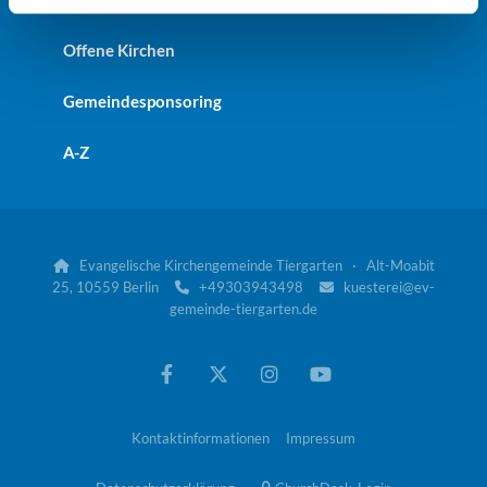
Offene Kirchen
Gemeindesponsoring
A-Z
Evangelische Kirchengemeinde Tiergarten · Alt-Moabit

25, 10559 Berlin
+49303943498
kuesterei@ev-


gemeinde-tiergarten.de
Kontaktinformationen
Impressum