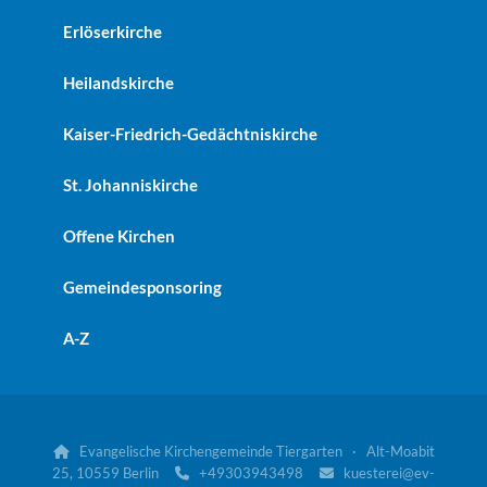
Erlöserkirche
Heilandskirche
Kaiser-Friedrich-Gedächtniskirche
St. Johanniskirche
Offene Kirchen
Gemeindesponsoring
A-Z
Evangelische Kirchengemeinde Tiergarten · Alt-Moabit

25, 10559 Berlin
+49303943498
kuesterei@ev-

