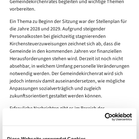
Gemeindekirchenrates begleiten und wichtige Themen
vorbereiten.
Ein Thema zu Beginn der Sitzung war der Stellenplan für
die Jahre 2028 und 2029. Aufgrund steigender
Personalkosten bei gleichzeitig stagnierenden
Kirchensteuerzuweisungen zeichnet sich ab, dass die
Gemeinde in den kommenden Jahren vor finanziellen
Herausforderungen stehen wird. Derzeit ist noch nicht
absehbar, in welchem Umfang personelle Veränderungen
notwendig werden. Der Gemeindekirchenrat wird sich
jedoch intensiv damit auseinandersetzen, wie mögliche
Anpassungen sozialverträglich und zugleich
zukunftsorientiert gestaltet werden können.
Erfreuliche Nachrichten gibt es im Bereich der
Freiwilligendienste: Ab August wird eine neue
Bundesfreiwillige aus Sambia ihren Dienst in unserer
Gemeinde aufnehmen. Wir freuen uns bereits darauf, sie
willkommen zu heißen und von ihren Erfahrungen und
Diese Webseite verwendet Cookies