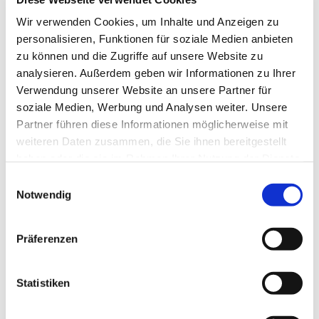
Perspektiven zu profitieren.
Wir verwenden Cookies, um Inhalte und Anzeigen zu
personalisieren, Funktionen für soziale Medien anbieten
Ebenfalls im August 2026 findet die Rüstzeit des
zu können und die Zugriffe auf unsere Website zu
Gemeindekirchenrates statt. Die Vorbereitungen hierfür
analysieren. Außerdem geben wir Informationen zu Ihrer
haben bereits begonnen. Die Organisation übernimmt
Verwendung unserer Website an unsere Partner für
der Zukunftsausschuss in enger Abstimmung mit der
soziale Medien, Werbung und Analysen weiter. Unsere
Geschäftsführung.
Partner führen diese Informationen möglicherweise mit
Ein weiterer Schwerpunkt der Sitzung waren die
weiteren Daten zusammen, die Sie ihnen bereitgestellt
zahlreichen anstehenden Bau- und
haben oder die sie im Rahmen Ihrer Nutzung der Dienste
Sanierungsmaßnahmen. Sowohl in der Heilandskirche
gesammelt haben.
E
als auch in St. Johannis sind die Heizungsanlagen defekt.
Notwendig
i
Die notwendigen Erneuerungen sind bereits in Planung,
n
werden jedoch voraussichtlich erst im Jahr 2027
w
Präferenzen
abgeschlossen werden können.
i
l
Auch die Gebäude selbst erfordern Investitionen: Im
l
Statistiken
Westbereich der Heilandskirche muss das Dach repariert
i
werden. Darüber hinaus ist das Dach des
g