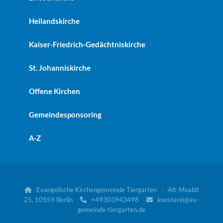
Heilandskirche
Kaiser-Friedrich-Gedächtniskirche
St. Johanniskirche
Offene Kirchen
Gemeindesponsoring
A-Z
Evangelische Kirchengemeinde Tiergarten · Alt-Moabit

25, 10559 Berlin
+49303943498
kuesterei@ev-


gemeinde-tiergarten.de