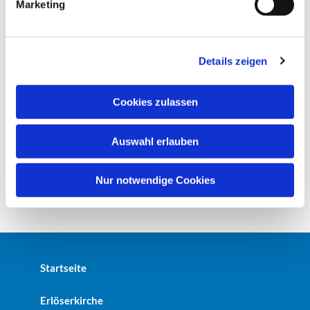
Marketing
u
n
g
Details zeigen
s
a
u
Cookies zulassen
s
w
Auswahl erlauben
a
h
l
Nur notwendige Cookies
Startseite
Erlöserkirche