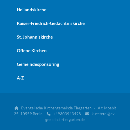
Heilandskirche
Kaiser-Friedrich-Gedächtniskirche
St. Johanniskirche
Offene Kirchen
Gemeindesponsoring
A-Z
Evangelische Kirchengemeinde Tiergarten · Alt-Moabit

25, 10559 Berlin
+49303943498
kuesterei@ev-


gemeinde-tiergarten.de