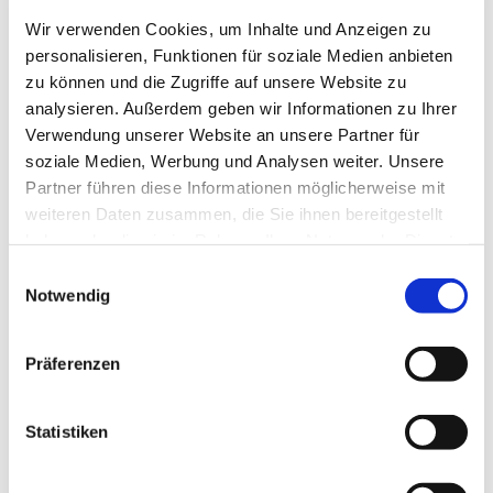
Wir verwenden Cookies, um Inhalte und Anzeigen zu
Jeden Donnerstag ab 18:00 Uhr
personalisieren, Funktionen für soziale Medien anbieten
zu können und die Zugriffe auf unsere Website zu
Schlauch flicken, Kette spannen, Tretlager wechseln...?
analysieren. Außerdem geben wir Informationen zu Ihrer
Dafür muss niemand sein Rad zur Reparatur bringen. Wir
Verwendung unserer Website an unsere Partner für
bieten euch die Werkstatt, das Werkzeug und fachliche
soziale Medien, Werbung und Analysen weiter. Unsere
Unterstützung beim selber Handanlegen an. Jeden
Partner führen diese Informationen möglicherweise mit
Donnerstag ab 18:00 Uhr (außer in den Schulferien)
weiteren Daten zusammen, die Sie ihnen bereitgestellt
kannst du im Keller des Meerbaum-Hauses dein Rad
haben oder die sie im Rahmen Ihrer Nutzung der Dienste
reparieren.
gesammelt haben.
E
Und unter dieser Adresse findest du einen Film über die
Notwendig
i
Fahrradwerkstatt im Meerbaum-Haus:
n
https://www.youtube.com/watch?v=54RZMioLeoE
w
Präferenzen
i
Der Werkstattplatz und unser
e Unterstützung kosten
l
nichts - wir freuen uns über Spenden
.
l
Statistiken
i
g