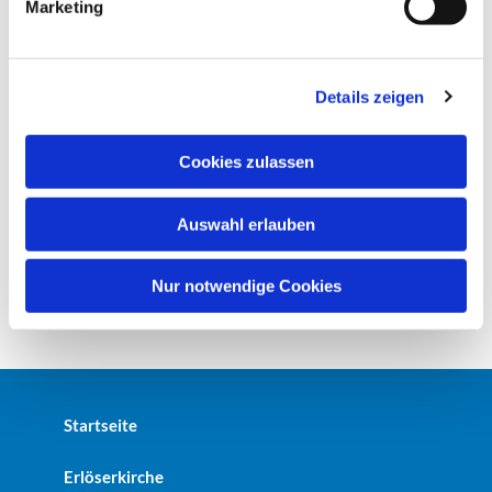
Marketing
u
n
g
Details zeigen
s
a
u
Cookies zulassen
s
w
Auswahl erlauben
a
h
l
Nur notwendige Cookies
Startseite
Erlöserkirche