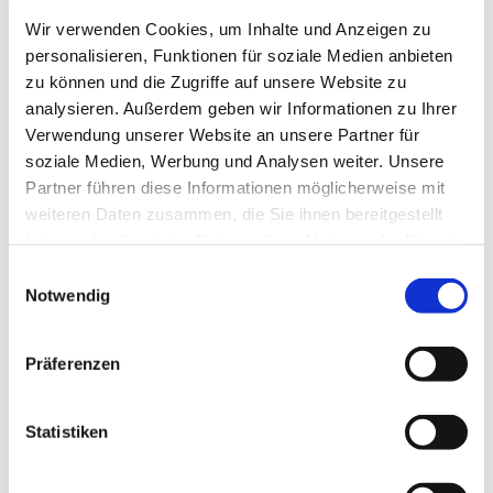
Wir verwenden Cookies, um Inhalte und Anzeigen zu
Jeden Donnerstag ab 18:00 Uhr
personalisieren, Funktionen für soziale Medien anbieten
zu können und die Zugriffe auf unsere Website zu
Schlauch flicken, Kette spannen, Tretlager wechseln...?
analysieren. Außerdem geben wir Informationen zu Ihrer
Dafür muss niemand sein Rad zur Reparatur bringen. Wir
Verwendung unserer Website an unsere Partner für
bieten euch die Werkstatt, das Werkzeug und fachliche
soziale Medien, Werbung und Analysen weiter. Unsere
Unterstützung beim selber Handanlegen an. Jeden
Partner führen diese Informationen möglicherweise mit
Donnerstag ab 18:00 Uhr (außer in den Schulferien)
weiteren Daten zusammen, die Sie ihnen bereitgestellt
kannst du im Keller des Meerbaum-Hauses dein Rad
haben oder die sie im Rahmen Ihrer Nutzung der Dienste
reparieren.
gesammelt haben.
E
Und unter dieser Adresse findest du einen Film über die
Notwendig
i
Fahrradwerkstatt im Meerbaum-Haus:
n
https://www.youtube.com/watch?v=54RZMioLeoE
w
Präferenzen
i
Der Werkstattplatz und unser
e Unterstützung kosten
l
nichts - wir freuen uns über Spenden
.
l
Statistiken
i
g