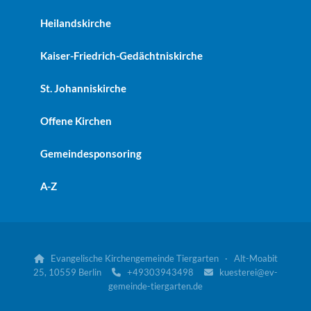
Heilandskirche
Kaiser-Friedrich-Gedächtniskirche
St. Johanniskirche
Offene Kirchen
Gemeindesponsoring
A-Z
Evangelische Kirchengemeinde Tiergarten · Alt-Moabit

25, 10559 Berlin
+49303943498
kuesterei@ev-


gemeinde-tiergarten.de