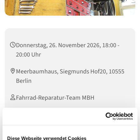
Donnerstag, 26. November 2026, 18:00 -
20:00 Uhr
Meerbaumhaus, Siegmunds Hof20, 10555
Berlin
Fahrrad-Reparatur-Team MBH
Offene Fahrradwerkstatt im Meerbaum-Haus, dem
Begegnungszentrum unserer Gemeinde
Diese Webseite verwendet Cookies