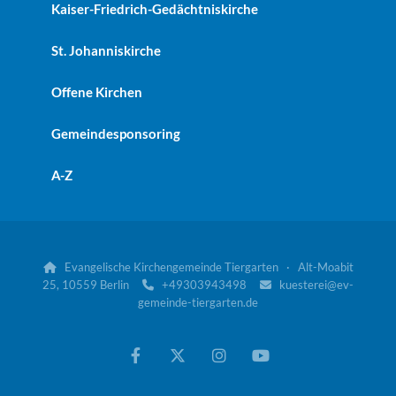
Kaiser-Friedrich-Gedächtniskirche
St. Johanniskirche
Offene Kirchen
Gemeindesponsoring
A-Z
Evangelische Kirchengemeinde Tiergarten · Alt-Moabit

25, 10559 Berlin
+49303943498
kuesterei@ev-


gemeinde-tiergarten.de