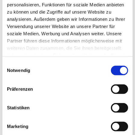
zum Beispiel zum hier angegebenen Termin.
personalisieren, Funktionen für soziale Medien anbieten
zu können und die Zugriffe auf unsere Website zu
Wir würden unsere Kirchen gerne viel öfter öffnen, doch
analysieren. Außerdem geben wir Informationen zu Ihrer
dazu brauchen wir ... vielleicht gerade Sie?!
Verwendung unserer Website an unsere Partner für
soziale Medien, Werbung und Analysen weiter. Unsere
Wenn Sie Lust dazu hätten und regelmäßig ein
Partner führen diese Informationen möglicherweise mit
wenig Zeit für uns,
weiteren Daten zusammen, die Sie ihnen bereitgestellt
wenn Sie den Umgang mit Besuchenden mögen
haben oder die sie im Rahmen Ihrer Nutzung der Dienste
und vielleicht sogar ein bisschen Interesse an
gesammelt haben.
Architektur oder Kirchengeschichte haben
E
Notwendig
(Material zum Einlesen ist vor Ort),
i
n
melden Sie sich doch bitte einfach beim
Pfarrteam
, bei
w
Präferenzen
Frau Stramm
oder im
Gemeindebüro.
i
l
l
Statistiken
i
g
Marketing
u