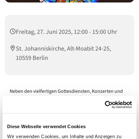
Freitag, 27. Juni 2025, 12:00 - 15:00 Uhr
St. Johanniskirche, Alt-Moabit 24-25,
10559 Berlin
Neben den vielfertigen Gottesdiensten, Konzerten und
Events sind unsere Kirchen Orte für die stille Andacht, für
Ruhepausen vom Großstadtgetöse und als
architektonische Schmuckstücke immer wieder eine
Besichtigung wert. Sie öffnen ihre Türen während, vor
Diese Webseite verwendet Cookies
und nach den Veranstaltungen und, wenn es gerade
passt, gerne auch auf Nachfrage. Und zudem regelmäßig
Wir verwenden Cookies, um Inhalte und Anzeigen zu