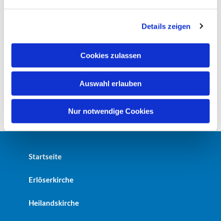
n
g
Details zeigen
s
a
u
Cookies zulassen
s
w
Auswahl erlauben
a
h
l
Nur notwendige Cookies
Startseite
Erlöserkirche
Heilandskirche