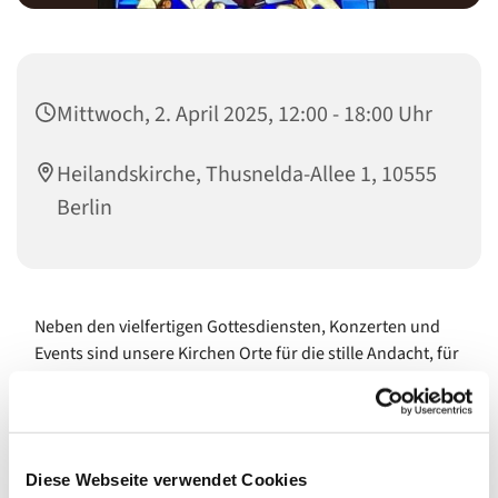
Mittwoch, 2. April 2025, 12:00 - 18:00 Uhr
Heilandskirche, Thusnelda-Allee 1, 10555
Berlin
Neben den vielfertigen Gottesdiensten, Konzerten und
Events sind unsere Kirchen Orte für die stille Andacht, für
Ruhepausen vom Großstadtgetöse und als
architektonische Schmuckstücke immer wieder eine
Besichtigung wert. Sie öffnen ihre Türen während, vor
und nach den Veranstaltungen und, wenn es gerade
Diese Webseite verwendet Cookies
passt, gerne auch auf Nachfrage. Und zudem regelmäßig