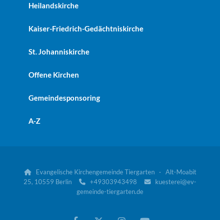
Heilandskirche
Kaiser-Friedrich-Gedächtniskirche
St. Johanniskirche
Offene Kirchen
Gemeindesponsoring
A-Z
Evangelische Kirchengemeinde Tiergarten · Alt-Moabit

25, 10559 Berlin
+49303943498
kuesterei@ev-


gemeinde-tiergarten.de