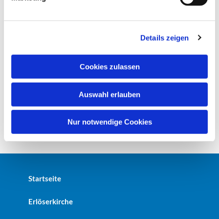
u
n
g
Details zeigen
s
a
u
Cookies zulassen
s
w
Auswahl erlauben
a
h
l
Nur notwendige Cookies
Startseite
Erlöserkirche