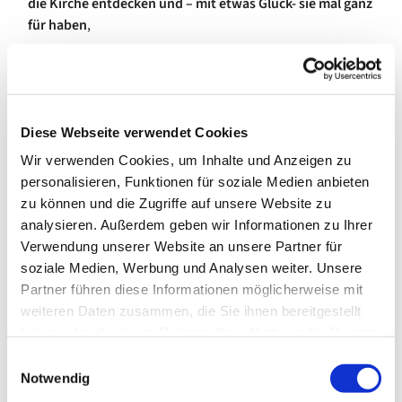
die Kirche entdecken und – mit etwas Glück- sie mal ganz
für haben
,
oder die Ausstellung "Die Farbe spricht" von Ingmar Bruhn
anschauen
Diese Webseite verwendet Cookies
Wir verwenden Cookies, um Inhalte und Anzeigen zu
personalisieren, Funktionen für soziale Medien anbieten
zu können und die Zugriffe auf unsere Website zu
analysieren. Außerdem geben wir Informationen zu Ihrer
Verwendung unserer Website an unsere Partner für
soziale Medien, Werbung und Analysen weiter. Unsere
Partner führen diese Informationen möglicherweise mit
weiteren Daten zusammen, die Sie ihnen bereitgestellt
haben oder die sie im Rahmen Ihrer Nutzung der Dienste
gesammelt haben.
E
Notwendig
i
Wir würden unsere Kirchen gerne viel öfter öffnen, doch