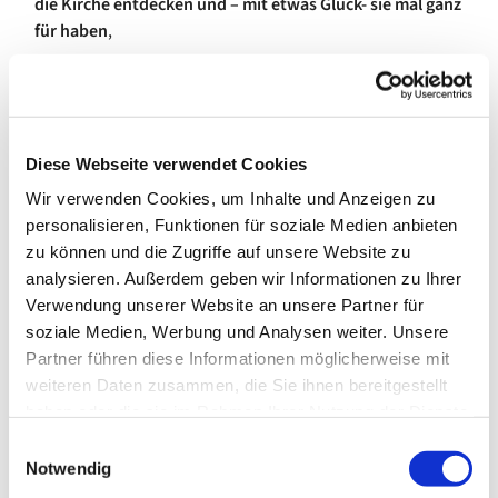
die Kirche entdecken und – mit etwas Glück- sie mal ganz
für haben
,
oder die Ausstellung "Die Farbe spricht" von Ingmar Bruhn
anschauen
Diese Webseite verwendet Cookies
Wir verwenden Cookies, um Inhalte und Anzeigen zu
personalisieren, Funktionen für soziale Medien anbieten
zu können und die Zugriffe auf unsere Website zu
analysieren. Außerdem geben wir Informationen zu Ihrer
Verwendung unserer Website an unsere Partner für
soziale Medien, Werbung und Analysen weiter. Unsere
Partner führen diese Informationen möglicherweise mit
weiteren Daten zusammen, die Sie ihnen bereitgestellt
haben oder die sie im Rahmen Ihrer Nutzung der Dienste
gesammelt haben.
E
Notwendig
i
Wir würden unsere Kirchen gerne viel öfter öffnen, doch