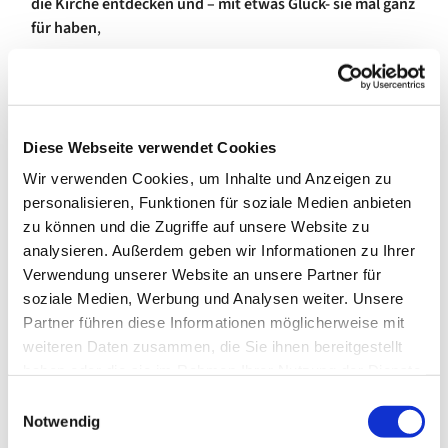
die Kirche entdecken und – mit etwas Glück- sie mal ganz
für haben
,
oder die Ausstellung "Die Farbe spricht" von Ingmar Bruhn
anschauen
Diese Webseite verwendet Cookies
Wir verwenden Cookies, um Inhalte und Anzeigen zu
personalisieren, Funktionen für soziale Medien anbieten
zu können und die Zugriffe auf unsere Website zu
analysieren. Außerdem geben wir Informationen zu Ihrer
Verwendung unserer Website an unsere Partner für
soziale Medien, Werbung und Analysen weiter. Unsere
Partner führen diese Informationen möglicherweise mit
weiteren Daten zusammen, die Sie ihnen bereitgestellt
haben oder die sie im Rahmen Ihrer Nutzung der Dienste
gesammelt haben.
E
Notwendig
i
Wir würden unsere Kirchen gerne viel öfter öffnen, doch