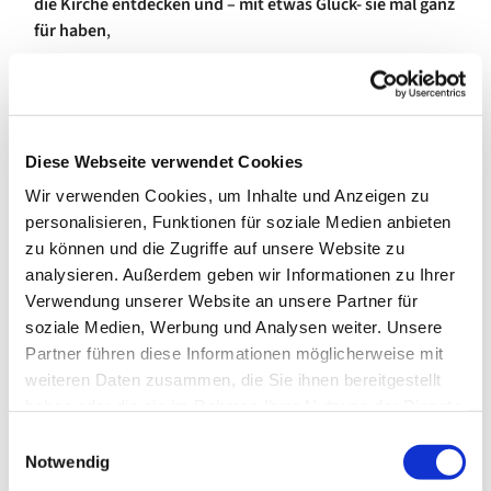
die Kirche entdecken und – mit etwas Glück- sie mal ganz
für haben
,
oder die Ausstellung "Die Farbe spricht" von Ingmar Bruhn
anschauen
Diese Webseite verwendet Cookies
Wir verwenden Cookies, um Inhalte und Anzeigen zu
personalisieren, Funktionen für soziale Medien anbieten
zu können und die Zugriffe auf unsere Website zu
analysieren. Außerdem geben wir Informationen zu Ihrer
Verwendung unserer Website an unsere Partner für
soziale Medien, Werbung und Analysen weiter. Unsere
Partner führen diese Informationen möglicherweise mit
weiteren Daten zusammen, die Sie ihnen bereitgestellt
haben oder die sie im Rahmen Ihrer Nutzung der Dienste
gesammelt haben.
E
Notwendig
i
Wir würden unsere Kirchen gerne viel öfter öffnen, doch